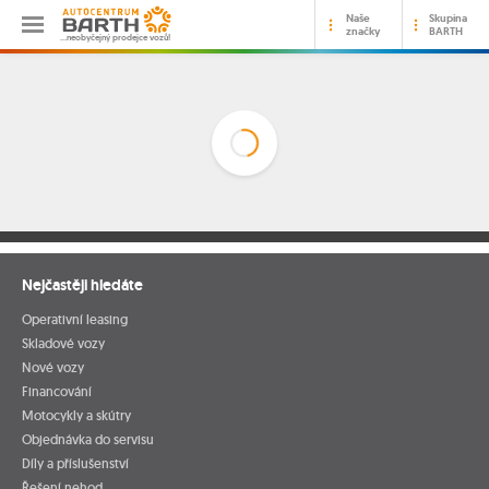
Naše
Skupina
značky
BARTH
…neobyčejný prodejce vozů!
Nejčastěji hledáte
Operativní leasing
Skladové vozy
Nové vozy
Financování
Motocykly a skútry
Objednávka do servisu
Díly a příslušenství
Řešení nehod