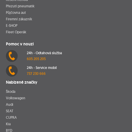
Přezutí pneumatik
Půjčovna aut
Firemní zákazník
E-SHOP
Fleet Operák
Pomoc v nouzi
24h - Odtahová služba
605 205 205
24h - Service mobil
737 230 666
Nabízené značky
Škoda
Volkswagen
Audi
SEAT
CUPRA
Kia
BYD