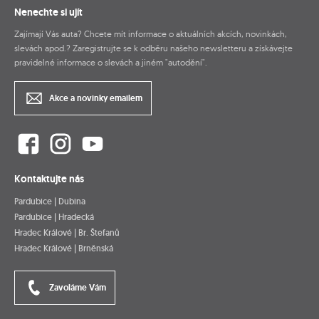
Nenechte si ujít
Zajímají Vás auta? Chcete mít informace o aktuálních akcích, novinkách,
slevách apod.? Zaregistrujte se k odběru našeho newsletteru a získávejte
pravidelné informace o slevách a jiném "autodění".
Akce a novinky emailem
Kontaktujte nás
Pardubice | Dubina
Pardubice | Hradecká
Hradec Králové | Br. Štefanů
Hradec Králové | Brněnská
Zavoláme Vám