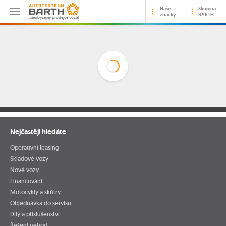
Naše
Skupina
značky
BARTH
…neobyčejný prodejce vozů!
Nejčastěji hledáte
Operativní leasing
Skladové vozy
Nové vozy
Financování
Motocykly a skútry
Objednávka do servisu
Díly a příslušenství
Řešení nehod