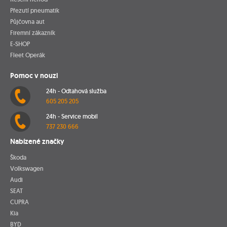
Přezutí pneumatik
Půjčovna aut
Firemní zákazník
E-SHOP
Fleet Operák
Pomoc v nouzi
24h - Odtahová služba
605 205 205
24h - Service mobil
737 230 666
Nabízené značky
Škoda
Volkswagen
Audi
SEAT
CUPRA
Kia
BYD