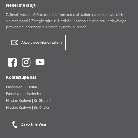
Nenechte si ujít
Zajímají Vás auta? Chcete mít informace o aktuálních akcích, novinkách,
slevách apod.? Zaregistrujte se k odběru našeho newsletteru a získávejte
pravidelné informace o slevách a jiném "autodění".
Akce a novinky emailem
Kontaktujte nás
Pardubice | Dubina
Pardubice | Hradecká
Hradec Králové | Br. Štefanů
Hradec Králové | Brněnská
Zavoláme Vám