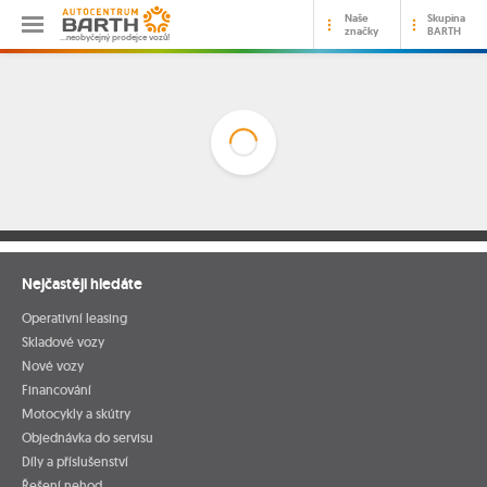
Naše
Skupina
značky
BARTH
…neobyčejný prodejce vozů!
Nejčastěji hledáte
Operativní leasing
Skladové vozy
Nové vozy
Financování
Motocykly a skútry
Objednávka do servisu
Díly a příslušenství
Řešení nehod