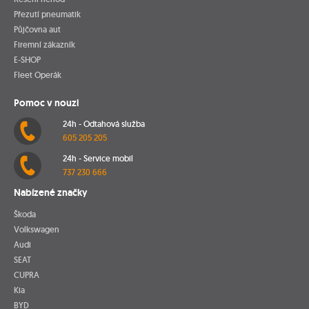
Přezutí pneumatik
Půjčovna aut
Firemní zákazník
E-SHOP
Fleet Operák
Pomoc v nouzi
24h - Odtahová služba
605 205 205
24h - Service mobil
737 230 666
Nabízené značky
Škoda
Volkswagen
Audi
SEAT
CUPRA
Kia
BYD