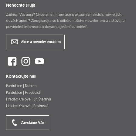
Nenechte si ujít
Zajímají Vás auta? Chcete mít informace o aktuálních akcích, novinkách,
slevách apod.? Zaregistrujte se k odběru našeho newsletteru a získávejte
pravidelné informace o slevách a jiném "autodění".
Akce a novinky emailem
Kontaktujte nás
Pardubice | Dubina
Pardubice | Hradecká
Hradec Králové | Br. Štefanů
Hradec Králové | Brněnská
Zavoláme Vám