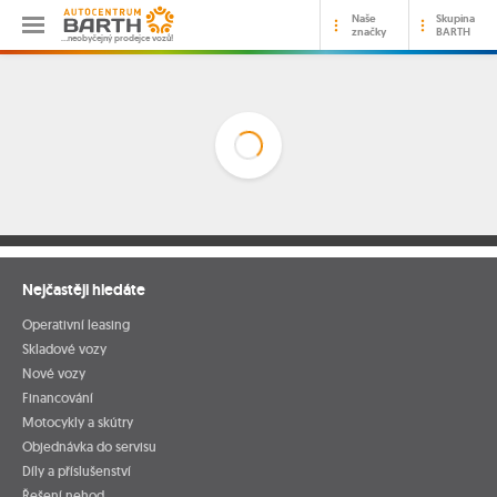
Naše
Skupina
značky
BARTH
…neobyčejný prodejce vozů!
Nejčastěji hledáte
Operativní leasing
Skladové vozy
Nové vozy
Financování
Motocykly a skútry
Objednávka do servisu
Díly a příslušenství
Řešení nehod