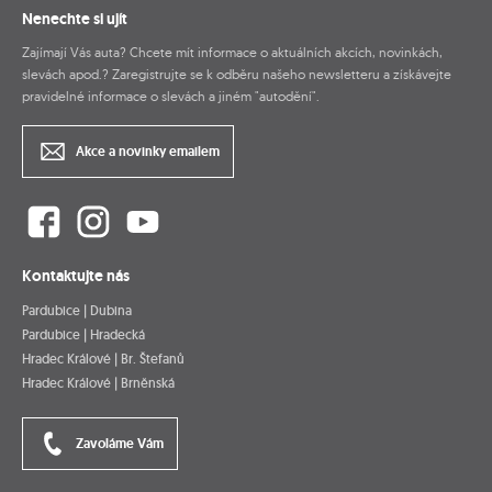
Nenechte si ujít
Zajímají Vás auta? Chcete mít informace o aktuálních akcích, novinkách,
slevách apod.? Zaregistrujte se k odběru našeho newsletteru a získávejte
pravidelné informace o slevách a jiném "autodění".
Akce a novinky emailem
Kontaktujte nás
Pardubice | Dubina
Pardubice | Hradecká
Hradec Králové | Br. Štefanů
Hradec Králové | Brněnská
Zavoláme Vám