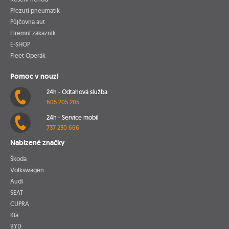
Přezutí pneumatik
Půjčovna aut
Firemní zákazník
E-SHOP
Fleet Operák
Pomoc v nouzi
24h - Odtahová služba
605 205 205
24h - Service mobil
737 230 666
Nabízené značky
Škoda
Volkswagen
Audi
SEAT
CUPRA
Kia
BYD