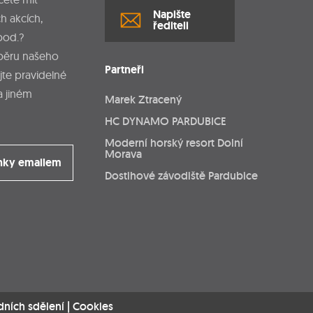
Napište
h akcích,
řediteli
pod.?
dběru našeho
Partneři
jte pravidelné
a jiném
Marek Ztracený
HC DYNAMO PARDUBICE
Moderní horský resort Dolní
Morava
nky emailem
Dostihové závodiště Pardubice
dních sdělení
|
Cookies