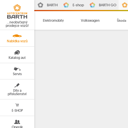
BARTH
E-shop
BARTH GO
Elektromobily
Volkswagen
Škoda
…neobyčejný
prodejce vozů!
Nabídka vozů
Katalog aut
Servis
Díly a
příslušenství
E-SHOP
Operák