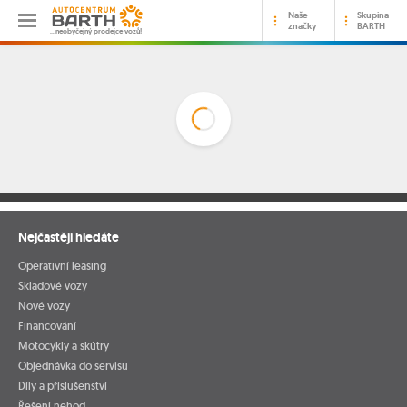
Naše
Skupina
značky
BARTH
…neobyčejný prodejce vozů!
Nejčastěji hledáte
Operativní leasing
Skladové vozy
Nové vozy
Financování
Motocykly a skútry
Objednávka do servisu
Díly a příslušenství
Řešení nehod