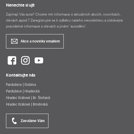
Nenechte si ujít
Zajímají Vás auta? Chcete mít informace o aktuálních akcích, novinkách,
slevách apod.? Zaregistrujte se k odběru našeho newsletteru a získávejte
pravidelné informace o slevách a jiném "autodění".
Akce a novinky emailem
Kontaktujte nás
Pardubice | Dubina
Pardubice | Hradecká
Hradec Králové | Br. Štefanů
Hradec Králové | Brněnská
Zavoláme Vám