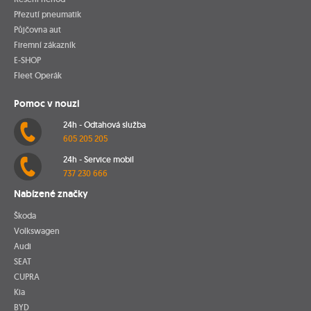
Přezutí pneumatik
Půjčovna aut
Firemní zákazník
E-SHOP
Fleet Operák
Pomoc v nouzi
24h - Odtahová služba
605 205 205
24h - Service mobil
737 230 666
Nabízené značky
Škoda
Volkswagen
Audi
SEAT
CUPRA
Kia
BYD