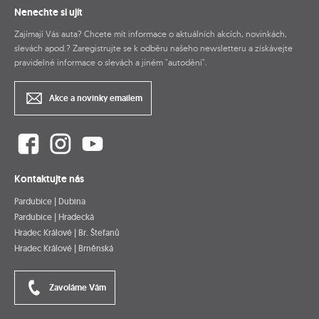
Nenechte si ujít
Zajímají Vás auta? Chcete mít informace o aktuálních akcích, novinkách,
slevách apod.? Zaregistrujte se k odběru našeho newsletteru a získávejte
pravidelné informace o slevách a jiném "autodění".
Akce a novinky emailem
Kontaktujte nás
Pardubice | Dubina
Pardubice | Hradecká
Hradec Králové | Br. Štefanů
Hradec Králové | Brněnská
Zavoláme Vám