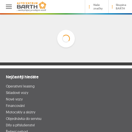
Naše
Skupina
značky
BARTH
…neobyčejný prodejce vozů!
Nejčastěji hledáte
Operativní leasing
Skladové vozy
Nové vozy
Financování
Motocykly a skútry
Objednávka do servisu
Díly a příslušenství
Řešení nehod