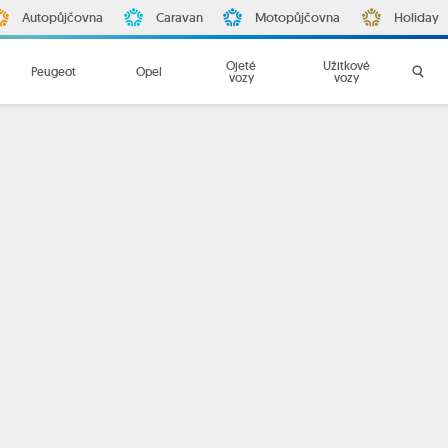
Autopůjčovna
Caravan
Motopůjčovna
Holiday
Ojeté
Užitkové
Peugeot
Opel
vozy
vozy