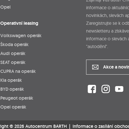
Opel
informace o aktuálníc
novinkách, slevách a
Operativní leasing
Zaregistrujte se k o
newsletteru a získáve
Volkswagen operák
informace o slevách 
Škoda operák
"autodění".
Audi operák
SEAT operák
Akce a novi
CUPRA na operák
Kia operák
BYD operák
Peugeot operák
Opel operák
ight © 2026 Autocentrum BARTH |
Informace o zasílání obcho