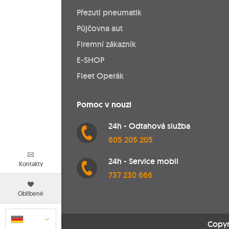
Přezutí pneumatik
Půjčovna aut
Firemní zákazník
E-SHOP
Fleet Operák
Pomoc v nouzi
24h - Odtahová služba
605 205 205
24h - Service mobil
Kontakty
737 230 666
Oblíbené
Copyr