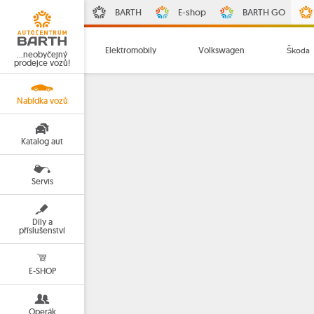
BARTH
E-shop
BARTH GO
Elektromobily
Volkswagen
Škoda
…neobyčejný
prodejce vozů!
Nabídka vozů
Katalog aut
Servis
Díly a
příslušenství
E-SHOP
Operák