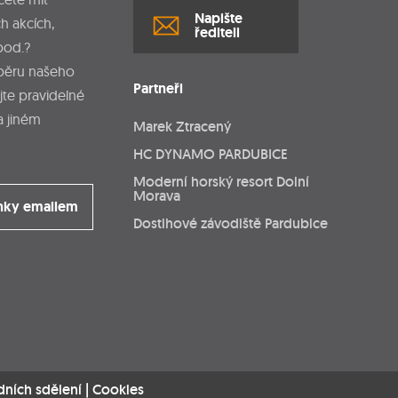
Napište
h akcích,
řediteli
pod.?
dběru našeho
Partneři
jte pravidelné
a jiném
Marek Ztracený
HC DYNAMO PARDUBICE
Moderní horský resort Dolní
Morava
nky emailem
Dostihové závodiště Pardubice
dních sdělení
|
Cookies