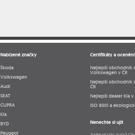
Nabízené značky
Certifikáty a ocenění
Škoda
Nejlepší obchodník 
Volkswagen v ČR
Volkswagen
Nejlepší obchodník 
Audi
ČR
SEAT
Nejlepší dealer Kia v
CUPRA
ISO 9001 a ekologic
Kia
Nenechte si ujít
BYD
Peugeot
Zajímají Vás auta? Ch