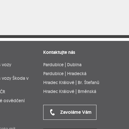
Kontaktujte nás
s vozy
Pardubice | Dubina
Pardubice | Hradecká
s vozy Škoda v
Hradec Králové | Br. Štefanů
Hradec Králové | Brněnská
 ČR
ké osvědčení
Zavoláme Vám
cete mít