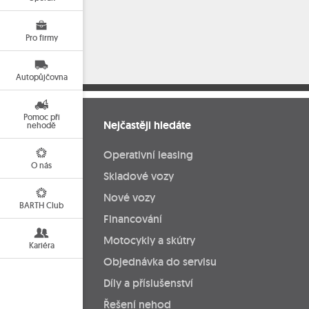
Pro firmy
Autopůjčovna
Pomoc při
Nejčastěji hledáte
nehodě
Operativní leasing
O nás
Skladové vozy
Nové vozy
BARTH Club
Financování
Motocykly a skútry
Kariéra
Objednávka do servisu
Díly a příslušenství
Řešení nehod