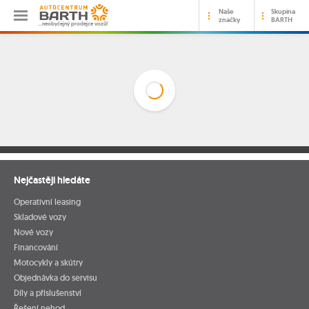
Naše
Skupina
značky
BARTH
…neobyčejný prodejce vozů!
Nejčastěji hledáte
Operativní leasing
Skladové vozy
Nové vozy
Financování
Motocykly a skútry
Objednávka do servisu
Díly a příslušenství
Řešení nehod