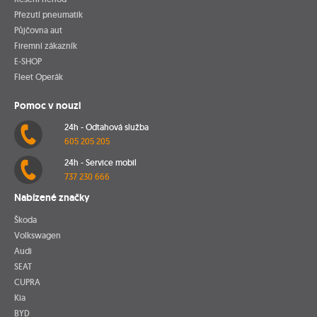
Přezutí pneumatik
Půjčovna aut
Firemní zákazník
E-SHOP
Fleet Operák
Pomoc v nouzi
24h - Odtahová služba
605 205 205
24h - Service mobil
737 230 666
Nabízené značky
Škoda
Volkswagen
Audi
SEAT
CUPRA
Kia
BYD