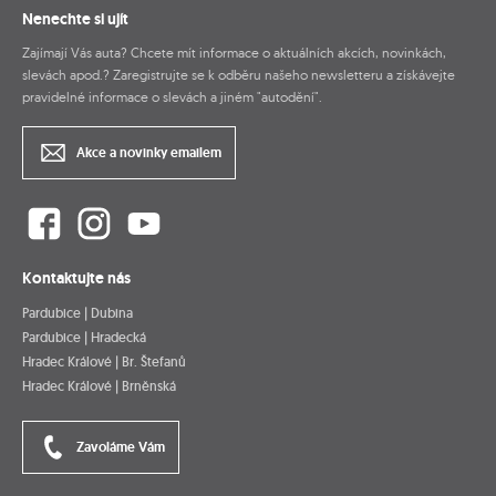
Nenechte si ujít
Zajímají Vás auta? Chcete mít informace o aktuálních akcích, novinkách,
slevách apod.? Zaregistrujte se k odběru našeho newsletteru a získávejte
pravidelné informace o slevách a jiném "autodění".
Akce a novinky emailem
Kontaktujte nás
Pardubice | Dubina
Pardubice | Hradecká
Hradec Králové | Br. Štefanů
Hradec Králové | Brněnská
Zavoláme Vám