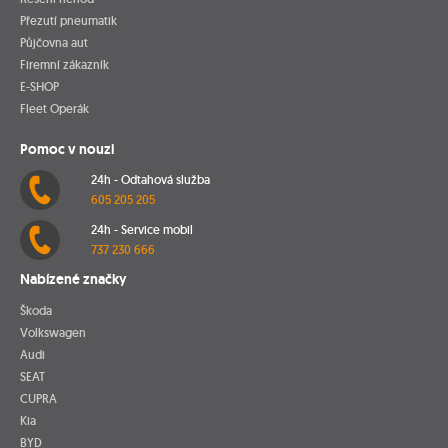
Přezutí pneumatik
Půjčovna aut
Firemní zákazník
E-SHOP
Fleet Operák
Pomoc v nouzi
24h - Odtahová služba
605 205 205
24h - Service mobil
737 230 666
Nabízené značky
Škoda
Volkswagen
Audi
SEAT
CUPRA
Kia
BYD