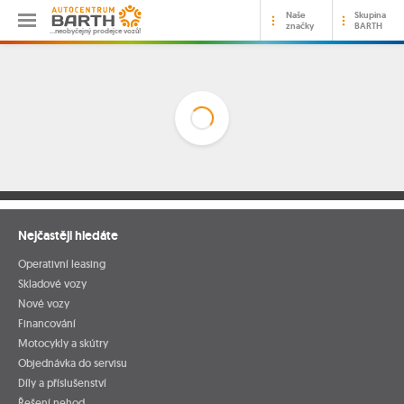
Naše
Skupina
značky
BARTH
…neobyčejný prodejce vozů!
Nejčastěji hledáte
Operativní leasing
Skladové vozy
Nové vozy
Financování
Motocykly a skútry
Objednávka do servisu
Díly a příslušenství
Řešení nehod