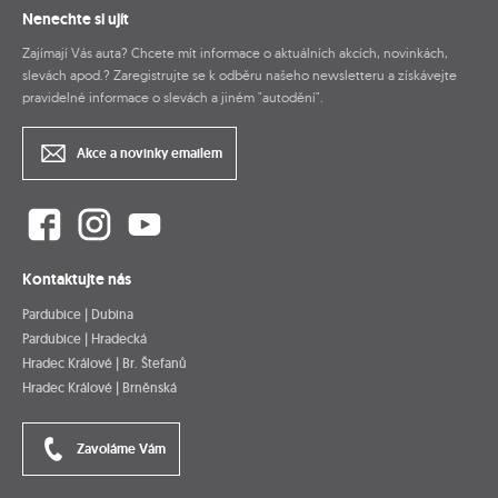
Nenechte si ujít
Zajímají Vás auta? Chcete mít informace o aktuálních akcích, novinkách,
slevách apod.? Zaregistrujte se k odběru našeho newsletteru a získávejte
pravidelné informace o slevách a jiném "autodění".
Akce a novinky emailem
Kontaktujte nás
Pardubice | Dubina
Pardubice | Hradecká
Hradec Králové | Br. Štefanů
Hradec Králové | Brněnská
Zavoláme Vám