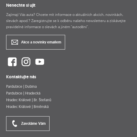
Nenechte si ujít
Zajímají Vás auta? Chcete mít informace o aktuálních akcích, novinkách,
slevách apod.? Zaregistrujte se k odběru našeho newsletteru a získávejte
pravidelné informace o slevách a jiném "autodění".
Akce a novinky emailem
Kontaktujte nás
Pardubice | Dubina
Pardubice | Hradecká
Hradec Králové | Br. Štefanů
Hradec Králové | Brněnská
Zavoláme Vám