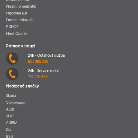
Přezutí pneumatik
Půjčovna aut
Firemní zákazník
E-SHOP
Fleet Operák
Pomoc v nouzi
24h - Odtahová služba
605 205 205
24h - Service mobil
737 230 666
Nabízené značky
Škoda
Volkswagen
Audi
SEAT
CUPRA
Kia
BYD