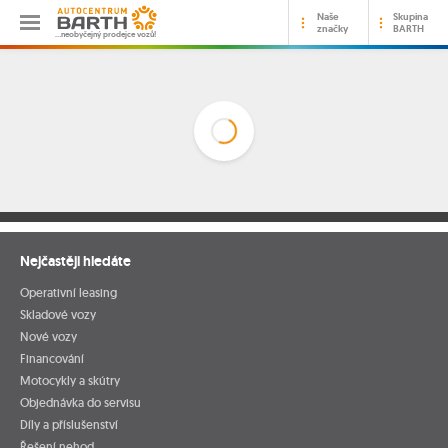
Naše
Skupina
značky
BARTH
…neobyčejný prodejce vozů!
Nejčastěji hledáte
Operativní leasing
Skladové vozy
Nové vozy
Financování
Motocykly a skútry
Objednávka do servisu
Díly a příslušenství
Řešení nehod