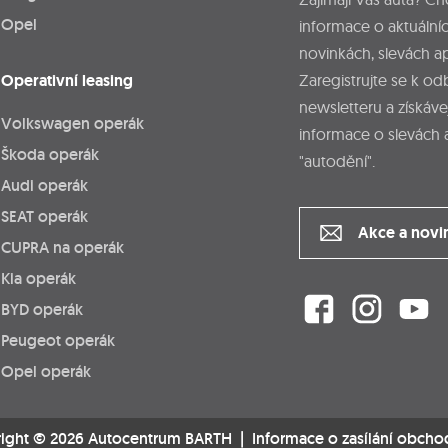
Opel
informace o aktuálníc
novinkách, slevách a
Operativní leasing
Zaregistrujte se k o
newsletteru a získáve
Volkswagen operák
informace o slevách 
Škoda operák
"autodění".
Audi operák
SEAT operák
Akce a novi
CUPRA na operák
Kia operák
BYD operák
Peugeot operák
Opel operák
ight © 2026 Autocentrum BARTH |
Informace o zasílání obcho