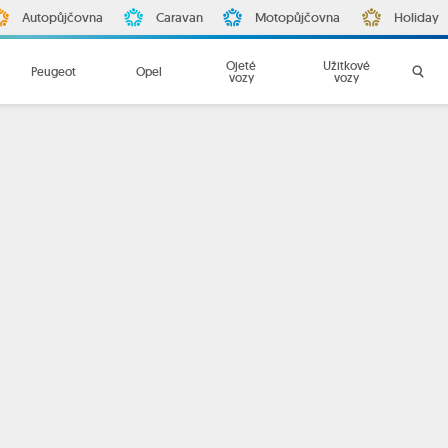
Autopůjčovna
Caravan
Motopůjčovna
Holiday
Ojeté
Užitkové
Peugeot
Opel
vozy
vozy