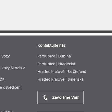
Kontaktujte nás
s vozy
Pardubice | Dubina
Pardubice | Hradecká
s vozy Škoda v
Hradec Králové | Br. Štefanů
Hradec Králové | Brněnská
 ČR
ké osvědčení
Zavoláme Vám
cete mít