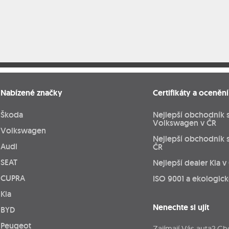
Nabízené značky
Certifikáty a ocenění
Škoda
Nejlepší obchodník 
Volkswagen v ČR
Volkswagen
Nejlepší obchodník 
Audi
ČR
SEAT
Nejlepší dealer Kia v
CUPRA
ISO 9001 a ekologic
Kia
Nenechte si ujít
BYD
Peugeot
Zajímají Vás auta? Ch