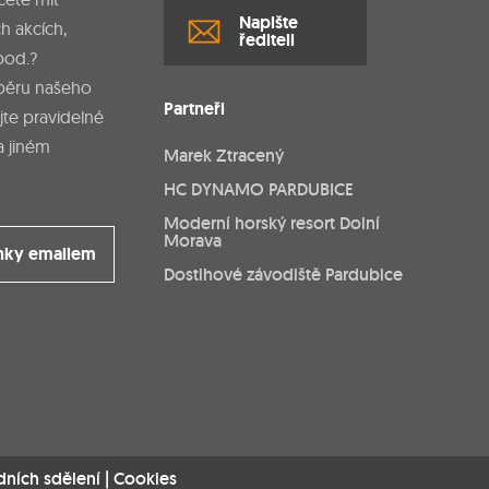
Napište
h akcích,
řediteli
pod.?
dběru našeho
Partneři
jte pravidelné
a jiném
Marek Ztracený
HC DYNAMO PARDUBICE
Moderní horský resort Dolní
Morava
nky emailem
Dostihové závodiště Pardubice
dních sdělení
|
Cookies