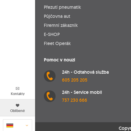
Přezutí pneumatik
Půjčovna aut
Firemní zákazník
E-SHOP
Fleet Operák
Pomoc v nouzi
24h - Odtahová služba
605 205 205
24h - Service mobil
Kontakty
737 230 666
Oblíbené
Copyr