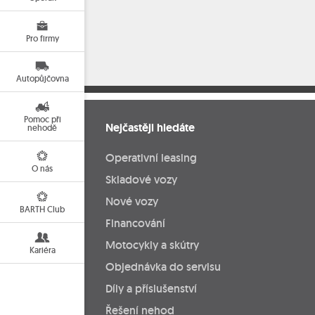
Pro firmy
Autopůjčovna
Pomoc při
Nejčastěji hledáte
nehodě
Operativní leasing
O nás
Skladové vozy
Nové vozy
BARTH Club
Financování
Motocykly a skútry
Kariéra
Objednávka do servisu
Díly a příslušenství
Řešení nehod