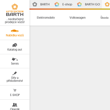
BARTH
E-shop
BARTH GO
Elektromobily
Volkswagen
Škoda
…neobyčejný
prodejce vozů!
Nabídka vozů
Katalog aut
Servis
Díly a
příslušenství
E-SHOP
Operák