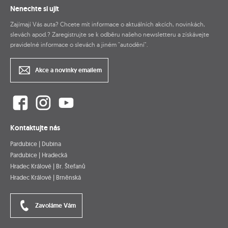
Nenechte si ujít
Zajímají Vás auta? Chcete mít informace o aktuálních akcích, novinkách,
slevách apod.? Zaregistrujte se k odběru našeho newsletteru a získávejte
pravidelné informace o slevách a jiném "autodění".
Akce a novinky emailem
Kontaktujte nás
Pardubice | Dubina
Pardubice | Hradecká
Hradec Králové | Br. Štefanů
Hradec Králové | Brněnská
Zavoláme Vám