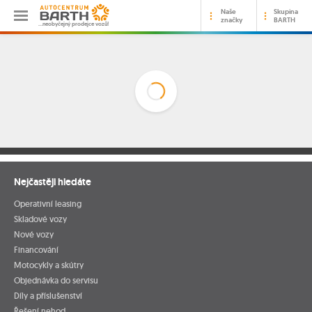
Naše
Skupina
značky
BARTH
…neobyčejný prodejce vozů!
Nejčastěji hledáte
Operativní leasing
Skladové vozy
Nové vozy
Financování
Motocykly a skútry
Objednávka do servisu
Díly a příslušenství
Řešení nehod