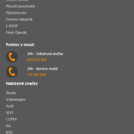
Přezutí pneumatik
Půjčovna aut
Firemní zákazník
E-SHOP
Fleet Operák
Pomoc v nouzi
24h - Odtahová služba
605 205 205
24h - Service mobil
737 230 666
Nabízené značky
Škoda
Volkswagen
Audi
SEAT
CUPRA
Kia
BYD