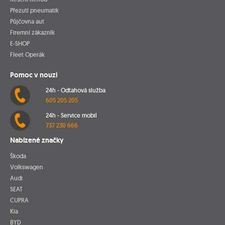
Přezutí pneumatik
Půjčovna aut
Firemní zákazník
E-SHOP
Fleet Operák
Pomoc v nouzi
24h - Odtahová služba
605 205 205
24h - Service mobil
737 230 666
Nabízené značky
Škoda
Volkswagen
Audi
SEAT
CUPRA
Kia
BYD