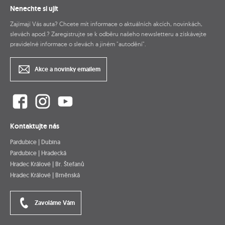
Nenechte si ujít
Zajímají Vás auta? Chcete mít informace o aktuálních akcích, novinkách,
slevách apod.? Zaregistrujte se k odběru našeho newsletteru a získávejte
pravidelné informace o slevách a jiném "autodění".
Akce a novinky emailem
Kontaktujte nás
Pardubice | Dubina
Pardubice | Hradecká
Hradec Králové | Br. Štefanů
Hradec Králové | Brněnská
Zavoláme Vám