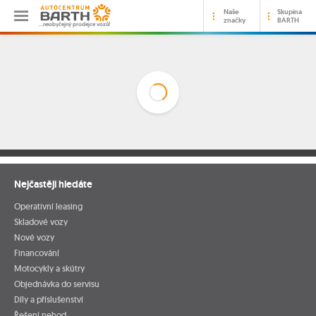
Naše
Skupina
značky
BARTH
…neobyčejný prodejce vozů!
Nejčastěji hledáte
Operativní leasing
Skladové vozy
Nové vozy
Financování
Motocykly a skútry
Objednávka do servisu
Díly a příslušenství
Řešení nehod