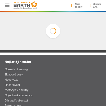
Naše
Skupina
značky
BARTH
…neobyčejný prodejce vozů!
Nejčastěji hledáte
Operativní leasing
Skladové vozy
Nové vozy
Financování
Motocykly a skútry
Objednávka do servisu
Díly a příslušenství
Řešení nehod