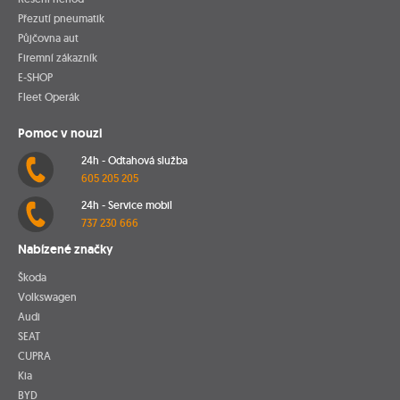
Přezutí pneumatik
Půjčovna aut
Firemní zákazník
E-SHOP
Fleet Operák
Pomoc v nouzi
24h - Odtahová služba
605 205 205
24h - Service mobil
737 230 666
Nabízené značky
Škoda
Volkswagen
Audi
SEAT
CUPRA
Kia
BYD