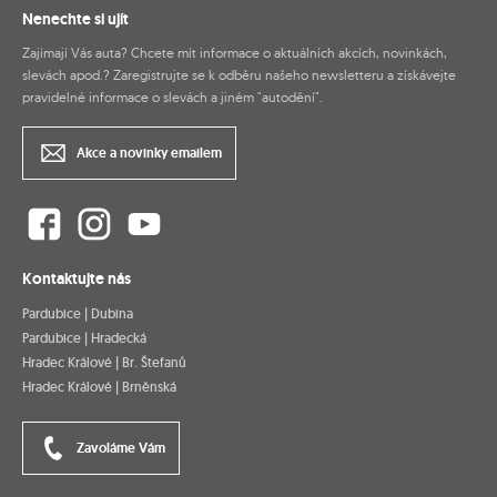
Nenechte si ujít
Zajímají Vás auta? Chcete mít informace o aktuálních akcích, novinkách,
slevách apod.? Zaregistrujte se k odběru našeho newsletteru a získávejte
pravidelné informace o slevách a jiném "autodění".
Akce a novinky emailem
Kontaktujte nás
Pardubice | Dubina
Pardubice | Hradecká
Hradec Králové | Br. Štefanů
Hradec Králové | Brněnská
Zavoláme Vám