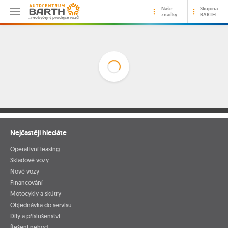
Naše
Skupina
značky
BARTH
…neobyčejný prodejce vozů!
Nejčastěji hledáte
Operativní leasing
Skladové vozy
Nové vozy
Financování
Motocykly a skútry
Objednávka do servisu
Díly a příslušenství
Řešení nehod