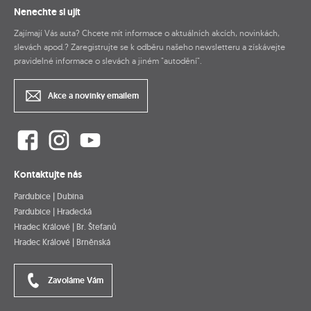
Nenechte si ujít
Zajímají Vás auta? Chcete mít informace o aktuálních akcích, novinkách,
slevách apod.? Zaregistrujte se k odběru našeho newsletteru a získávejte
pravidelné informace o slevách a jiném "autodění".
Akce a novinky emailem
Kontaktujte nás
Pardubice | Dubina
Pardubice | Hradecká
Hradec Králové | Br. Štefanů
Hradec Králové | Brněnská
Zavoláme Vám