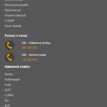
Přezutí pneumatik
Půjčovna aut
Firemní zákazník
E-SHOP
Fleet Operák
Pomoc v nouzi
24h - Odtahová služba
605 205 205
24h - Service mobil
737 230 666
Nabízené značky
Škoda
Volkswagen
Audi
SEAT
CUPRA
Kia
BYD