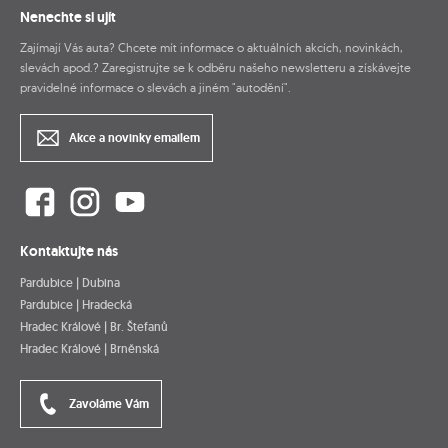
Nenechte si ujít
Zajímají Vás auta? Chcete mít informace o aktuálních akcích, novinkách,
slevách apod.? Zaregistrujte se k odběru našeho newsletteru a získávejte
pravidelné informace o slevách a jiném "autodění".
Akce a novinky emailem
Kontaktujte nás
Pardubice | Dubina
Pardubice | Hradecká
Hradec Králové | Br. Štefanů
Hradec Králové | Brněnská
Zavoláme Vám