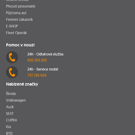
Přezutí pneumatik
Půjčovna aut
Firemní zákazník
E-SHOP
Fleet Operák
Pomoc v nouzi
24h - Odtahová služba
605 205 205
24h - Service mobil
737 230 666
Nabízené značky
Škoda
Volkswagen
Audi
SEAT
CUPRA
Kia
BYD