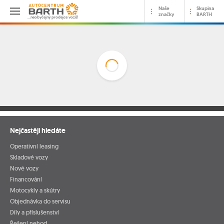
Naše
Skupina
značky
BARTH
…neobyčejný prodejce vozů!
Nejčastěji hledáte
Operativní leasing
Skladové vozy
Nové vozy
Financování
Motocykly a skútry
Objednávka do servisu
Díly a příslušenství
Řešení nehod