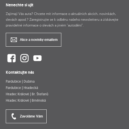
Nenechte si ujít
Zajímají Vás auta? Chcete mít informace o aktuálních akcích, novinkách,
slevách apod.? Zaregistrujte se k odběru našeho newsletteru a získávejte
pravidelné informace o slevách a jiném "autodění".
Akce a novinky emailem
Kontaktujte nás
Pardubice | Dubina
Pardubice | Hradecká
Hradec Králové | Br. Štefanů
Hradec Králové | Brněnská
Zavoláme Vám