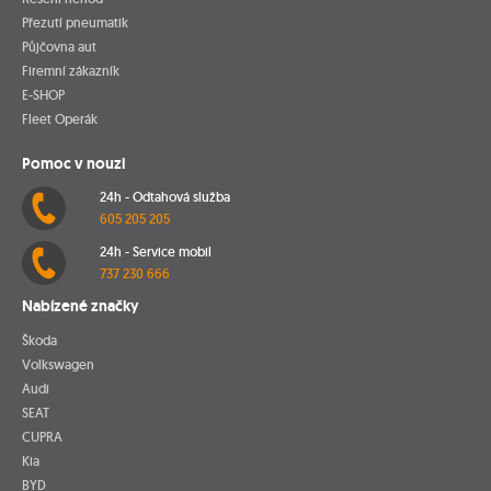
Přezutí pneumatik
Půjčovna aut
Firemní zákazník
E-SHOP
Fleet Operák
Pomoc v nouzi
24h - Odtahová služba
605 205 205
24h - Service mobil
737 230 666
Nabízené značky
Škoda
Volkswagen
Audi
SEAT
CUPRA
Kia
BYD