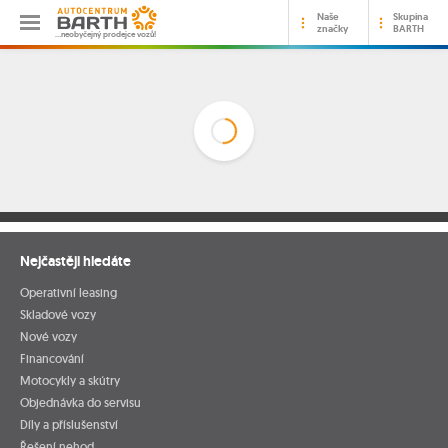
Naše
Skupina
značky
BARTH
…neobyčejný prodejce vozů!
Nejčastěji hledáte
Operativní leasing
Skladové vozy
Nové vozy
Financování
Motocykly a skútry
Objednávka do servisu
Díly a příslušenství
Řešení nehod