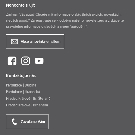
Nenechte si ujít
Zajímají Vás auta? Chcete mít informace o aktuálních akcích, novinkách,
slevách apod.? Zaregistrujte se k odběru našeho newsletteru a získávejte
pravidelné informace o slevách a jiném "autodění".
Akce a novinky emailem
Kontaktujte nás
Pardubice | Dubina
Pardubice | Hradecká
Hradec Králové | Br. Štefanů
Hradec Králové | Brněnská
Zavoláme Vám