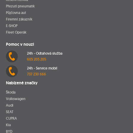
Přezutí pneumatik
Půjčovna aut
Firemní zákazník
E-SHOP
Fleet Operák
Pomoc v nouzi
24h - Odtahová služba
605 205 205
24h - Service mobil
737 230 666
Nabízené značky
Škoda
Volkswagen
Audi
SEAT
CUPRA
Kia
BYD