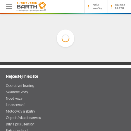
Naše
Skupina
značky
BARTH
…neobyčejný prodejce vozů!
Nejčastěji hledáte
Operativní leasing
Skladové vozy
Nové vozy
Financování
Motocykly a skútry
Objednávka do servisu
Díly a příslušenství
Řešení nehod