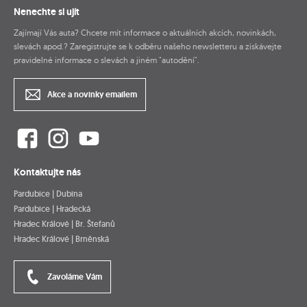
Nenechte si ujít
Zajímají Vás auta? Chcete mít informace o aktuálních akcích, novinkách,
slevách apod.? Zaregistrujte se k odběru našeho newsletteru a získávejte
pravidelné informace o slevách a jiném "autodění".
Akce a novinky emailem
Kontaktujte nás
Pardubice | Dubina
Pardubice | Hradecká
Hradec Králové | Br. Štefanů
Hradec Králové | Brněnská
Zavoláme Vám