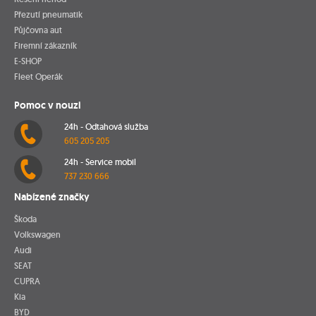
Přezutí pneumatik
Půjčovna aut
Firemní zákazník
E-SHOP
Fleet Operák
Pomoc v nouzi
24h - Odtahová služba
605 205 205
24h - Service mobil
737 230 666
Nabízené značky
Škoda
Volkswagen
Audi
SEAT
CUPRA
Kia
BYD