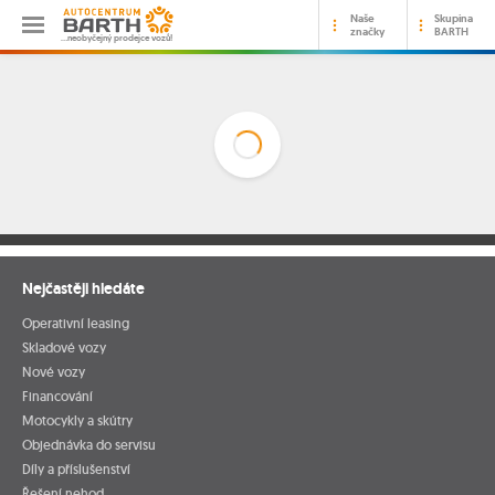
Naše
Skupina
značky
BARTH
…neobyčejný prodejce vozů!
Nejčastěji hledáte
Operativní leasing
Skladové vozy
Nové vozy
Financování
Motocykly a skútry
Objednávka do servisu
Díly a příslušenství
Řešení nehod