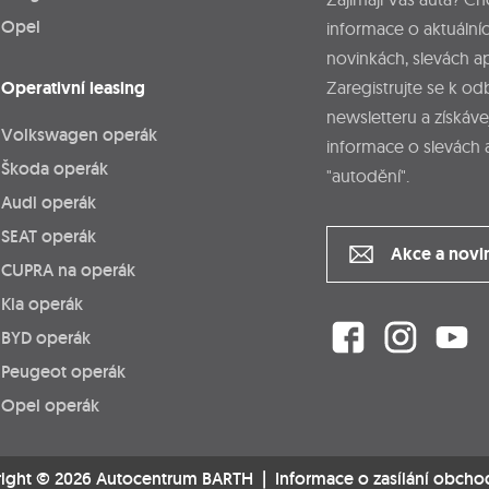
Opel
informace o aktuálníc
novinkách, slevách a
Operativní leasing
Zaregistrujte se k o
newsletteru a získáve
Volkswagen operák
informace o slevách 
Škoda operák
"autodění".
Audi operák
SEAT operák
Akce a novi
CUPRA na operák
Kia operák
BYD operák
Peugeot operák
Opel operák
ight © 2026 Autocentrum BARTH |
Informace o zasílání obcho