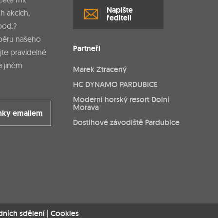
Napište
h akcích,
řediteli
pod.?
dběru našeho
Partneři
jte pravidelné
a jiném
Marek Ztracený
HC DYNAMO PARDUBICE
Moderní horský resort Dolní
Morava
nky emailem
Dostihové závodiště Pardubice
dních sdělení
|
Cookies