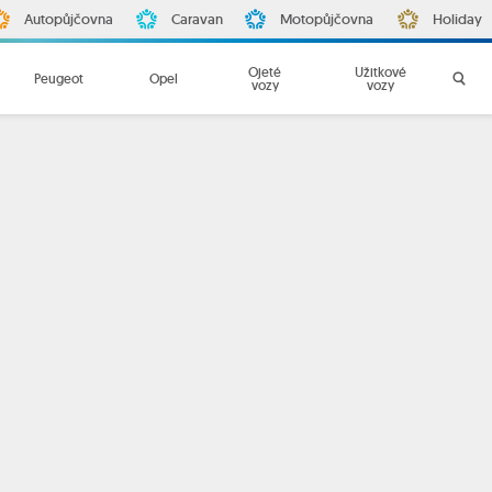
Autopůjčovna
Caravan
Motopůjčovna
Holiday
Ojeté
Užitkové
Peugeot
Opel
vozy
vozy