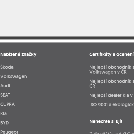
Nabízené značky
Certifikáty a ocenění
Škoda
Nejlepší obchodník 
Volkswagen v ČR
Volkswagen
Nejlepší obchodník 
Audi
ČR
SEAT
Nejlepší dealer Kia v
CUPRA
ISO 9001 a ekologic
Kia
Nenechte si ujít
BYD
Peugeot
Zajímají Vás auta? Ch