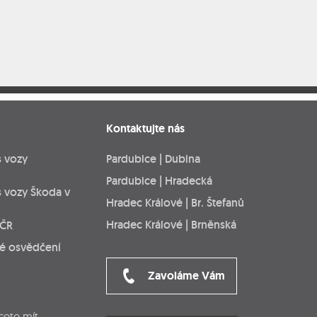
Kontaktujte nás
s vozy
Pardubice | Dubina
Pardubice | Hradecká
s vozy Škoda v
Hradec Králové | Br. Štefanů
Hradec Králové | Brněnská
 ČR
ké osvědčení
Zavoláme Vám
cete mít