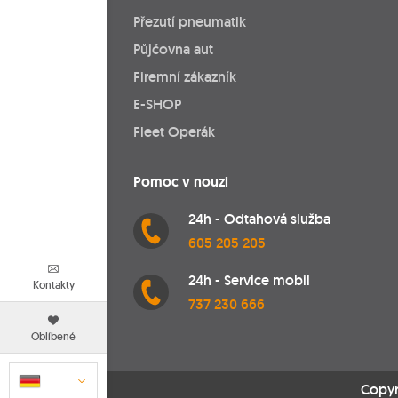
Přezutí pneumatik
Půjčovna aut
Firemní zákazník
E-SHOP
Fleet Operák
Pomoc v nouzi
24h - Odtahová služba
605 205 205
24h - Service mobil
Kontakty
737 230 666
Oblíbené
Copyr