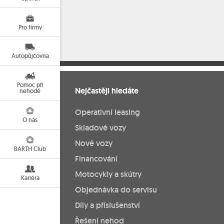
Pro firmy
Autopůjčovna
Pomoc při
Nejčastěji hledáte
nehodě
Operativní leasing
O nás
Skladové vozy
Nové vozy
BARTH Club
Financování
Motocykly a skútry
Kariéra
Objednávka do servisu
Díly a příslušenství
Řešení nehod