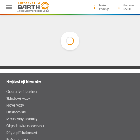
Naše
Skupina
značky
BARTH
…neobyčejný prodejce vozů!
Nejčastěji hledáte
Operativní leasing
Skladové vozy
Nové vozy
Financování
Motocykly a skútry
Objednávka do servisu
Díly a příslušenství
Řešení nehod