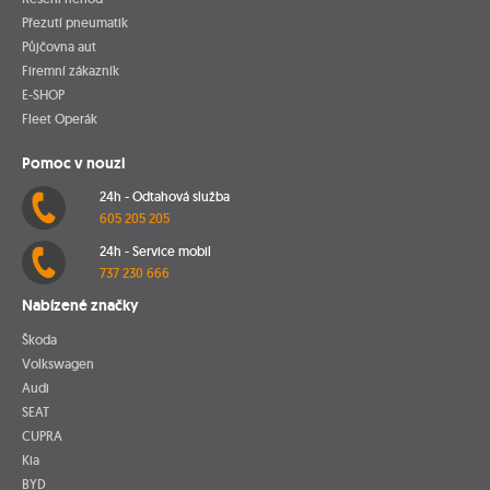
Přezutí pneumatik
Půjčovna aut
Firemní zákazník
E-SHOP
Fleet Operák
Pomoc v nouzi
24h - Odtahová služba
605 205 205
24h - Service mobil
737 230 666
Nabízené značky
Škoda
Volkswagen
Audi
SEAT
CUPRA
Kia
BYD