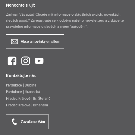
Nenechte si ujít
Zajímají Vás auta? Chcete mít informace o aktuálních akcích, novinkách,
slevách apod.? Zaregistrujte se k odběru našeho newsletteru a získávejte
pravidelné informace o slevách a jiném "autodění".
Akce a novinky emailem
Kontaktujte nás
Pardubice | Dubina
Pardubice | Hradecká
Hradec Králové | Br. Štefanů
Hradec Králové | Brněnská
Zavoláme Vám