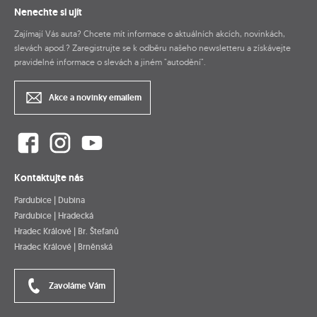
Nenechte si ujít
Zajímají Vás auta? Chcete mít informace o aktuálních akcích, novinkách,
slevách apod.? Zaregistrujte se k odběru našeho newsletteru a získávejte
pravidelné informace o slevách a jiném "autodění".
Akce a novinky emailem
Kontaktujte nás
Pardubice | Dubina
Pardubice | Hradecká
Hradec Králové | Br. Štefanů
Hradec Králové | Brněnská
Zavoláme Vám