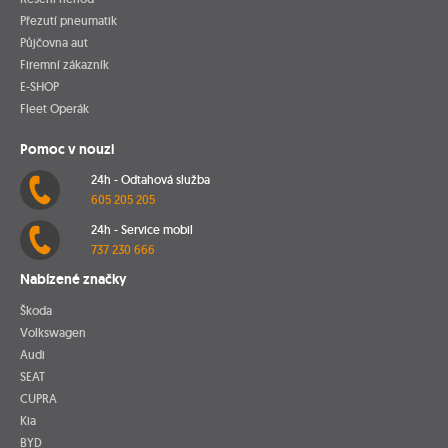
Přezutí pneumatik
Půjčovna aut
Firemní zákazník
E-SHOP
Fleet Operák
Pomoc v nouzi
24h - Odtahová služba
605 205 205
24h - Service mobil
737 230 666
Nabízené značky
Škoda
Volkswagen
Audi
SEAT
CUPRA
Kia
BYD