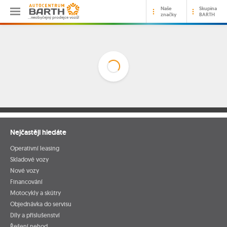
Naše
Skupina
značky
BARTH
…neobyčejný prodejce vozů!
Nejčastěji hledáte
Operativní leasing
Skladové vozy
Nové vozy
Financování
Motocykly a skútry
Objednávka do servisu
Díly a příslušenství
Řešení nehod