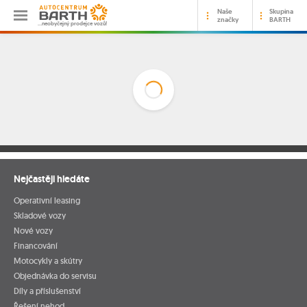
Naše
Skupina
značky
BARTH
…neobyčejný prodejce vozů!
Nejčastěji hledáte
Operativní leasing
Skladové vozy
Nové vozy
Financování
Motocykly a skútry
Objednávka do servisu
Díly a příslušenství
Řešení nehod