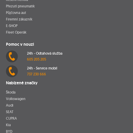
Přezutí pneumatik
Půjčovna aut
Firemní zákazník
E-SHOP
Fleet Operák
Pomoc v nouzi
24h - Odtahová služba
605 205 205
24h - Service mobil
737 230 666
Nabízené značky
Škoda
Volkswagen
Audi
SEAT
CUPRA
Kia
BYD