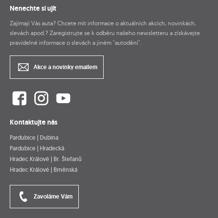
Nenechte si ujít
Zajímají Vás auta? Chcete mít informace o aktuálních akcích, novinkách,
slevách apod.? Zaregistrujte se k odběru našeho newsletteru a získávejte
pravidelné informace o slevách a jiném "autodění".
Akce a novinky emailem
Kontaktujte nás
Pardubice | Dubina
Pardubice | Hradecká
Hradec Králové | Br. Štefanů
Hradec Králové | Brněnská
Zavoláme Vám