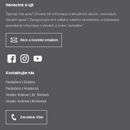
Nenechte si ujít
Zajímají Vás auta? Chcete mít informace o aktuálních akcích, novinkách,
slevách apod.? Zaregistrujte se k odběru našeho newsletteru a získávejte
pravidelné informace o slevách a jiném "autodění".
Akce a novinky emailem
Kontaktujte nás
Pardubice | Dubina
Pardubice | Hradecká
Hradec Králové | Br. Štefanů
Hradec Králové | Brněnská
Zavoláme Vám