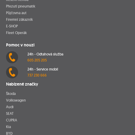
Přezutí pneumatik
Půjčovna aut
Firemní zákazník
E-SHOP
Fleet Operák
Pomoc v nouzi
24h - Odtahová služba
605 205 205
24h - Service mobil
737 230 666
Nabízené značky
Škoda
Volkswagen
Audi
SEAT
CUPRA
Kia
BYD