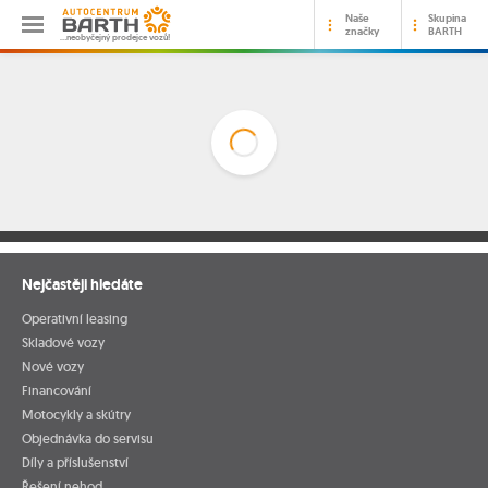
Naše
Skupina
značky
BARTH
…neobyčejný prodejce vozů!
Nejčastěji hledáte
Operativní leasing
Skladové vozy
Nové vozy
Financování
Motocykly a skútry
Objednávka do servisu
Díly a příslušenství
Řešení nehod