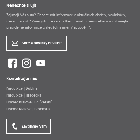
Nenechte si ujít
Zajímají Vás auta? Chcete mít informace o aktuálních akcích, novinkách,
slevách apod.? Zaregistrujte se k odběru našeho newsletteru a získávejte
pravidelné informace o slevách a jiném "autodění".
Akce a novinky emailem
Kontaktujte nás
Pardubice | Dubina
Pardubice | Hradecká
Hradec Králové | Br. Štefanů
Hradec Králové | Brněnská
Zavoláme Vám