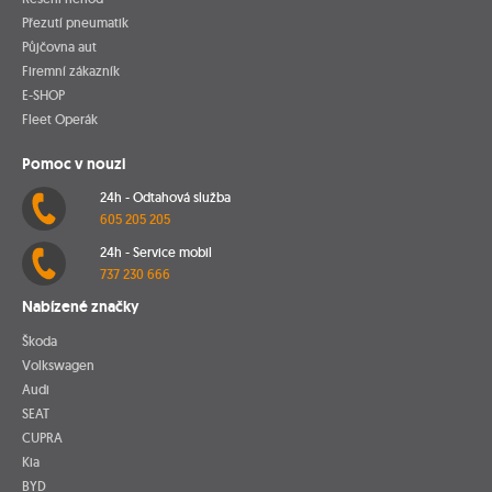
Přezutí pneumatik
Půjčovna aut
Firemní zákazník
E-SHOP
Fleet Operák
Pomoc v nouzi
24h - Odtahová služba
605 205 205
24h - Service mobil
737 230 666
Nabízené značky
Škoda
Volkswagen
Audi
SEAT
CUPRA
Kia
BYD