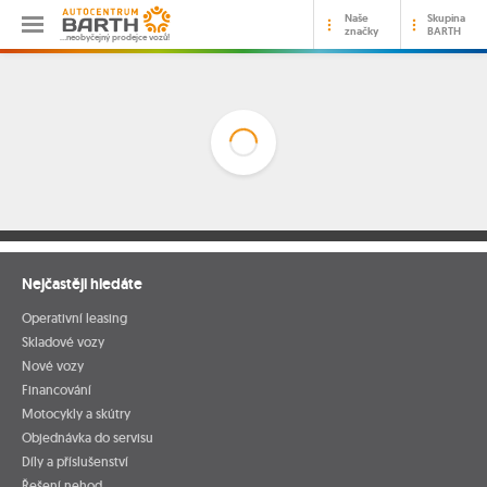
Naše
Skupina
značky
BARTH
…neobyčejný prodejce vozů!
Nejčastěji hledáte
Operativní leasing
Skladové vozy
Nové vozy
Financování
Motocykly a skútry
Objednávka do servisu
Díly a příslušenství
Řešení nehod