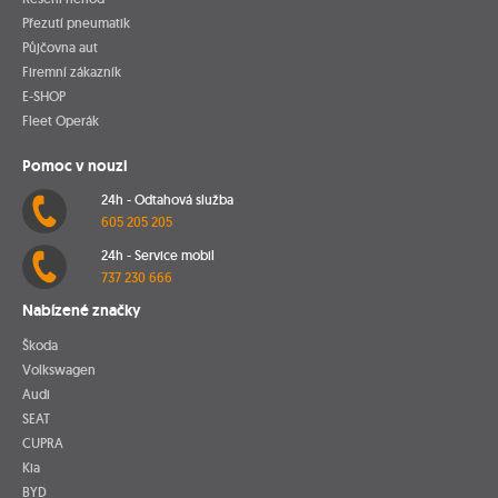
Přezutí pneumatik
Půjčovna aut
Firemní zákazník
E-SHOP
Fleet Operák
Pomoc v nouzi
24h - Odtahová služba
605 205 205
24h - Service mobil
737 230 666
Nabízené značky
Škoda
Volkswagen
Audi
SEAT
CUPRA
Kia
BYD