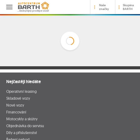
Naše
Skupina
značky
BARTH
…neobyčejný prodejce vozů!
Nejčastěji hledáte
Operativní leasing
Skladové vozy
Nové vozy
Financování
Motocykly a skútry
Objednávka do servisu
Díly a příslušenství
Řešení nehod