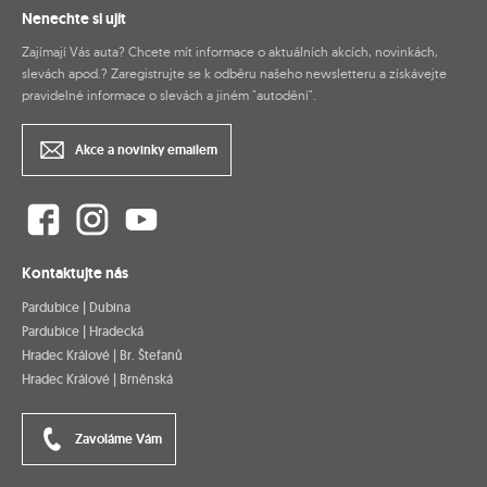
Nenechte si ujít
Zajímají Vás auta? Chcete mít informace o aktuálních akcích, novinkách,
slevách apod.? Zaregistrujte se k odběru našeho newsletteru a získávejte
pravidelné informace o slevách a jiném "autodění".
Akce a novinky emailem
Kontaktujte nás
Pardubice | Dubina
Pardubice | Hradecká
Hradec Králové | Br. Štefanů
Hradec Králové | Brněnská
Zavoláme Vám