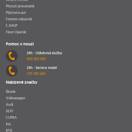
Přezutí pneumatik
Půjčovna aut
Firemní zákazník
E-SHOP
Fleet Operák
Pomoc v nouzi
24h - Odtahová služba
605 205 205
24h - Service mobil
737 230 666
Nabízené značky
Škoda
Volkswagen
Audi
SEAT
CUPRA
Kia
BYD