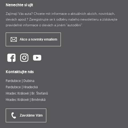
Nenechte si ujít
Zajímají Vás auta? Chcete mít informace o aktuálních akcích, novinkách,
slevách apod.? Zaregistrujte se k odběru našeho newsletteru a získávejte
pravidelné informace o slevách a jiném "autodění".
Akce a novinky emailem
Kontaktujte nás
Pardubice | Dubina
Pardubice | Hradecká
Hradec Králové | Br. Štefanů
Hradec Králové | Brněnská
Zavoláme Vám