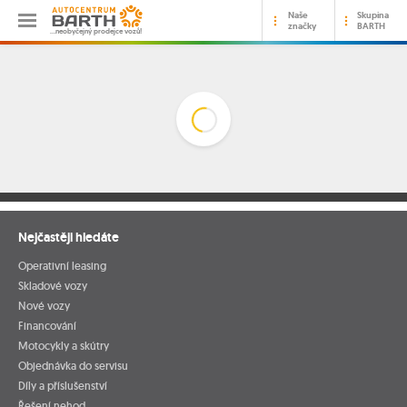
Naše
Skupina
značky
BARTH
…neobyčejný prodejce vozů!
Nejčastěji hledáte
Operativní leasing
Skladové vozy
Nové vozy
Financování
Motocykly a skútry
Objednávka do servisu
Díly a příslušenství
Řešení nehod