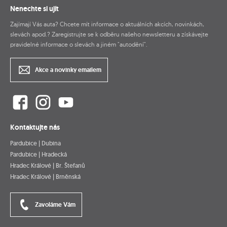
Nenechte si ujít
Zajímají Vás auta? Chcete mít informace o aktuálních akcích, novinkách,
slevách apod.? Zaregistrujte se k odběru našeho newsletteru a získávejte
pravidelné informace o slevách a jiném "autodění".
Akce a novinky emailem
Kontaktujte nás
Pardubice | Dubina
Pardubice | Hradecká
Hradec Králové | Br. Štefanů
Hradec Králové | Brněnská
Zavoláme Vám