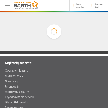
Naše
Skupina
značky
BARTH
…neobyčejný prodejce vozů!
Nejčastěji hledáte
Operativní leasing
Skladové vozy
Nové vozy
Financování
Motocykly a skútry
Objednávka do servisu
Díly a příslušenství
Řešení nehod