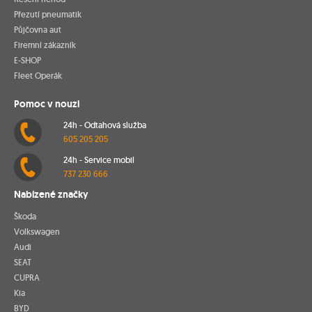
Přezutí pneumatik
Půjčovna aut
Firemní zákazník
E-SHOP
Fleet Operák
Pomoc v nouzi
24h - Odtahová služba
605 205 205
24h - Service mobil
737 230 666
Nabízené značky
Škoda
Volkswagen
Audi
SEAT
CUPRA
Kia
BYD