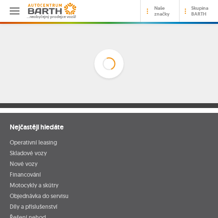
Naše
Skupina
značky
BARTH
…neobyčejný prodejce vozů!
Nejčastěji hledáte
Operativní leasing
Skladové vozy
Nové vozy
Financování
Motocykly a skútry
Objednávka do servisu
Díly a příslušenství
Řešení nehod