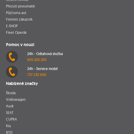
Přezutí pneumatik
Půjčovna aut
Firemní zákazník
E-SHOP
Fleet Operák
Pomoc v nouzi
24h - Odtahová služba
605 205 205
24h - Service mobil
737 230 666
Nabízené značky
Škoda
Volkswagen
Audi
SEAT
CUPRA
Kia
BYD