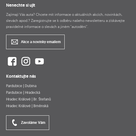
Nenechte si ujít
Zajímají Vás auta? Chcete mít informace o aktuálních akcích, novinkách,
slevách apod.? Zaregistrujte se k odběru našeho newsletteru a získávejte
pravidelné informace o slevách a jiném "autodění".
Akce a novinky emailem
Kontaktujte nás
Pardubice | Dubina
Pardubice | Hradecká
Hradec Králové | Br. Štefanů
Hradec Králové | Brněnská
Zavoláme Vám