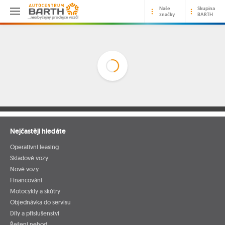
Naše
Skupina
značky
BARTH
…neobyčejný prodejce vozů!
Nejčastěji hledáte
Operativní leasing
Skladové vozy
Nové vozy
Financování
Motocykly a skútry
Objednávka do servisu
Díly a příslušenství
Řešení nehod