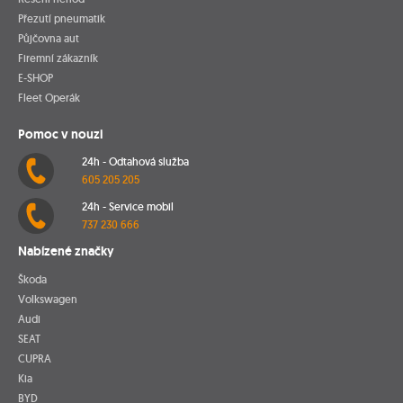
Přezutí pneumatik
Půjčovna aut
Firemní zákazník
E-SHOP
Fleet Operák
Pomoc v nouzi
24h - Odtahová služba
605 205 205
24h - Service mobil
737 230 666
Nabízené značky
Škoda
Volkswagen
Audi
SEAT
CUPRA
Kia
BYD