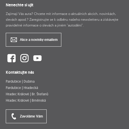
Nenechte si ujít
Zajímají Vás auta? Chcete mít informace o aktuálních akcích, novinkách,
slevách apod.? Zaregistrujte se k odběru našeho newsletteru a získávejte
pravidelné informace o slevách a jiném "autodění".
Akce a novinky emailem
Kontaktujte nás
Pardubice | Dubina
Pardubice | Hradecká
Hradec Králové | Br. Štefanů
Hradec Králové | Brněnská
Zavoláme Vám