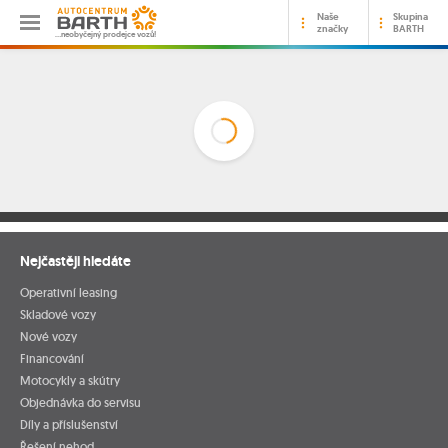
Naše
Skupina
značky
BARTH
…neobyčejný prodejce vozů!
Nejčastěji hledáte
Operativní leasing
Skladové vozy
Nové vozy
Financování
Motocykly a skútry
Objednávka do servisu
Díly a příslušenství
Řešení nehod