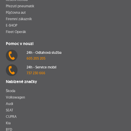
Přezutí pneumatik
Půjčovna aut
Firemní zákazník
E-SHOP
Fleet Operák
Pomoc v nouzi
24h - Odtahová služba
605 205 205
24h - Service mobil
737 230 666
Nabízené značky
Škoda
Volkswagen
Audi
SEAT
CUPRA
Kia
BYD