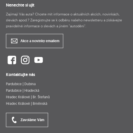
Nenechte si ujít
Zajímají Vás auta? Chcete mít informace o aktuálních akcích, novinkách,
slevách apod.? Zaregistrujte se k odběru našeho newsletteru a získávejte
pravidelné informace o slevách a jiném "autodění".
Akce a novinky emailem
Kontaktujte nás
Pardubice | Dubina
Pardubice | Hradecká
Hradec Králové | Br. Štefanů
Hradec Králové | Brněnská
Zavoláme Vám