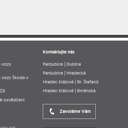
Kontaktujte nás
s vozy
Pardubice | Dubina
Pardubice | Hradecká
s vozy Škoda v
Hradec Králové | Br. Štefanů
Hradec Králové | Brněnská
 ČR
ké osvědčení
Zavoláme Vám
cete mít