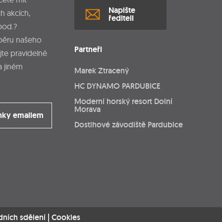
Napište
h akcích,
řediteli
pod.?
dběru našeho
Partneři
jte pravidelné
a jiném
Marek Ztracený
HC DYNAMO PARDUBICE
Moderní horský resort Dolní
Morava
nky emailem
Dostihové závodiště Pardubice
dních sdělení
|
Cookies