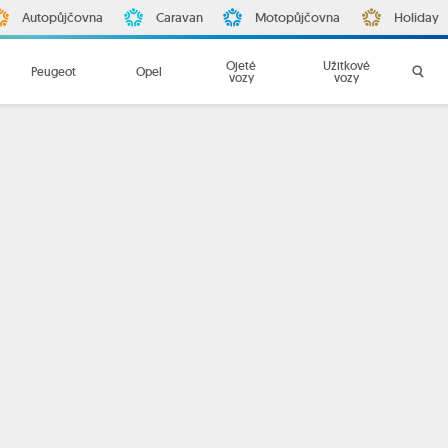
Autopůjčovna
Caravan
Motopůjčovna
Holiday
Ojeté
Užitkové
Peugeot
Opel
vozy
vozy