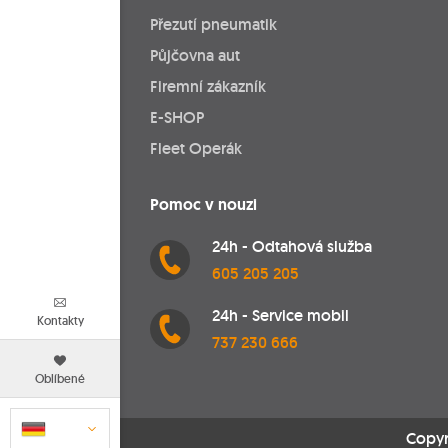
Přezutí pneumatik
Půjčovna aut
Firemní zákazník
E-SHOP
Fleet Operák
Pomoc v nouzi
24h - Odtahová služba
605 205 205
24h - Service mobil
Kontakty
737 230 666
Oblíbené
Copyr