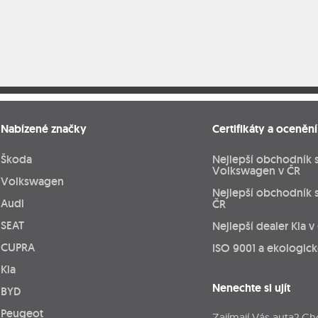
Nabízené značky
Certifikáty a ocenění
Škoda
Nejlepší obchodník 
Volkswagen v ČR
Volkswagen
Nejlepší obchodník 
Audi
ČR
SEAT
Nejlepší dealer Kia v
CUPRA
ISO 9001 a ekologic
Kia
Nenechte si ujít
BYD
Peugeot
Zajímají Vás auta? Ch