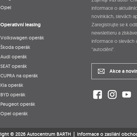
Opel
informace o aktuálníc
novinkách, slevách a
Operativní leasing
Zaregistrujte se k o
newsletteru a získáve
Volkswagen operák
informace o slevách 
Škoda operák
"autodění".
Audi operák
SEAT operák
Akce a novi
CUPRA na operák
Kia operák
BYD operák
Peugeot operák
Opel operák
ight © 2026 Autocentrum BARTH |
Informace o zasílání obcho