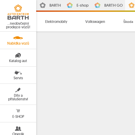
BARTH
E-shop
BARTH GO
Elektromobily
Volkswagen
Škoda
…neobyčejný
prodejce vozů!
Nabídka vozů
Katalog aut
Servis
Díly a
příslušenství
E-SHOP
Operák