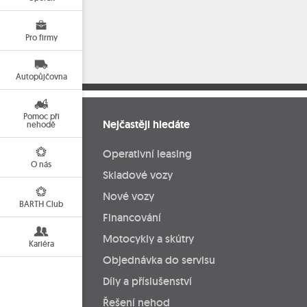
Pro firmy
Autopůjčovna
Pomoc při
Nejčastěji hledáte
nehodě
Operativní leasing
O nás
Skladové vozy
Nové vozy
BARTH Club
Financování
Motocykly a skútry
Kariéra
Objednávka do servisu
Díly a příslušenství
Řešení nehod