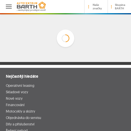
Naše
Skupina
značky
BARTH
…neobyčejný prodejce vozů!
Nejčastěji hledáte
Operativní leasing
Skladové vozy
Nové vozy
Financování
Motocykly a skútry
Objednávka do servisu
Díly a příslušenství
Řešení nehod