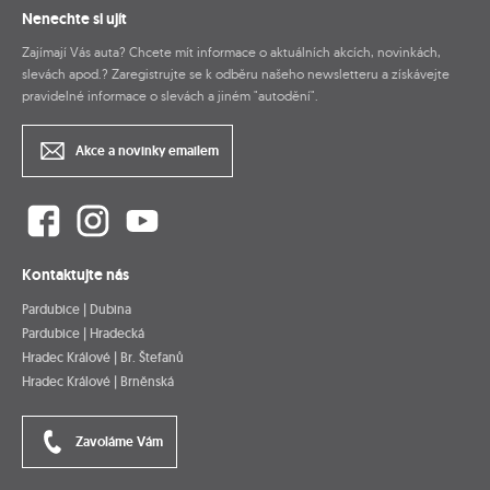
Nenechte si ujít
Zajímají Vás auta? Chcete mít informace o aktuálních akcích, novinkách,
slevách apod.? Zaregistrujte se k odběru našeho newsletteru a získávejte
pravidelné informace o slevách a jiném "autodění".
Akce a novinky emailem
Kontaktujte nás
Pardubice | Dubina
Pardubice | Hradecká
Hradec Králové | Br. Štefanů
Hradec Králové | Brněnská
Zavoláme Vám