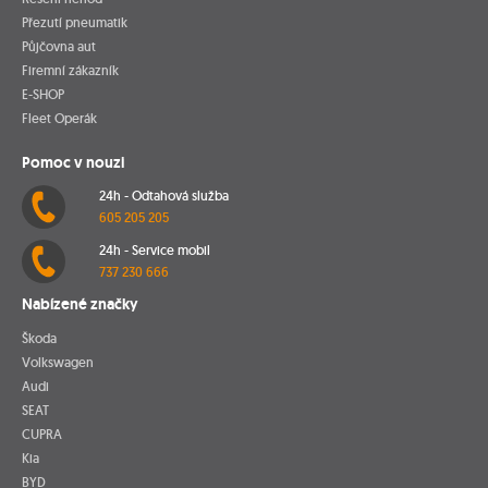
Přezutí pneumatik
Půjčovna aut
Firemní zákazník
E-SHOP
Fleet Operák
Pomoc v nouzi
24h - Odtahová služba
605 205 205
24h - Service mobil
737 230 666
Nabízené značky
Škoda
Volkswagen
Audi
SEAT
CUPRA
Kia
BYD