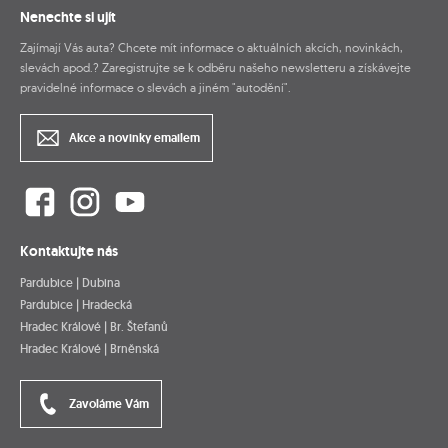
Nenechte si ujít
Zajímají Vás auta? Chcete mít informace o aktuálních akcích, novinkách,
slevách apod.? Zaregistrujte se k odběru našeho newsletteru a získávejte
pravidelné informace o slevách a jiném "autodění".
Akce a novinky emailem
Kontaktujte nás
Pardubice | Dubina
Pardubice | Hradecká
Hradec Králové | Br. Štefanů
Hradec Králové | Brněnská
Zavoláme Vám