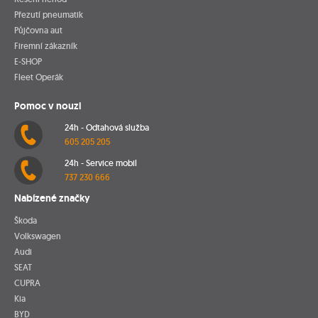
Přezutí pneumatik
Půjčovna aut
Firemní zákazník
E-SHOP
Fleet Operák
Pomoc v nouzi
24h - Odtahová služba
605 205 205
24h - Service mobil
737 230 666
Nabízené značky
Škoda
Volkswagen
Audi
SEAT
CUPRA
Kia
BYD