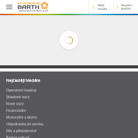
Naše
Skupina
značky
BARTH
…neobyčejný prodejce vozů!
Nejčastěji hledáte
Operativní leasing
Skladové vozy
Nové vozy
Financování
Motocykly a skútry
Objednávka do servisu
Díly a příslušenství
Řešení nehod