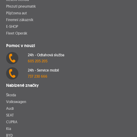
Přezutí pneumatik
Půjčovna aut
Firemní zákazník
E-SHOP
Fleet Operák
Pomoc v nouzi
24h - Odtahová služba
605 205 205
24h - Service mobil
737 230 666
Nabízené značky
Škoda
Volkswagen
Audi
SEAT
CUPRA
Kia
BYD