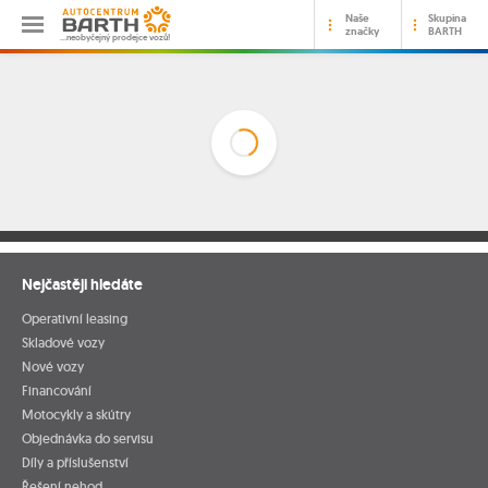
Naše
Skupina
značky
BARTH
…neobyčejný prodejce vozů!
Nejčastěji hledáte
Operativní leasing
Skladové vozy
Nové vozy
Financování
Motocykly a skútry
Objednávka do servisu
Díly a příslušenství
Řešení nehod