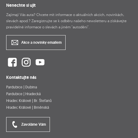
Nenechte si ujít
Zajímají Vás auta? Chcete mít informace o aktuálních akcích, novinkách,
slevách apod.? Zaregistrujte se k odběru našeho newsletteru a získávejte
pravidelné informace o slevách a jiném "autodění".
Akce a novinky emailem
Kontaktujte nás
Pardubice | Dubina
Pardubice | Hradecká
Hradec Králové | Br. Štefanů
Hradec Králové | Brněnská
Zavoláme Vám