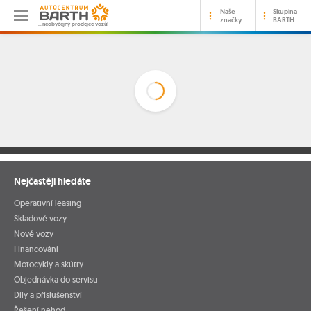
Naše
Skupina
značky
BARTH
…neobyčejný prodejce vozů!
Nejčastěji hledáte
Operativní leasing
Skladové vozy
Nové vozy
Financování
Motocykly a skútry
Objednávka do servisu
Díly a příslušenství
Řešení nehod