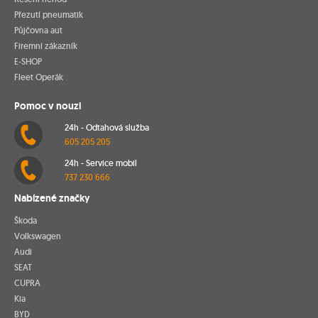
Přezutí pneumatik
Půjčovna aut
Firemní zákazník
E-SHOP
Fleet Operák
Pomoc v nouzi
24h - Odtahová služba
605 205 205
24h - Service mobil
737 230 666
Nabízené značky
Škoda
Volkswagen
Audi
SEAT
CUPRA
Kia
BYD