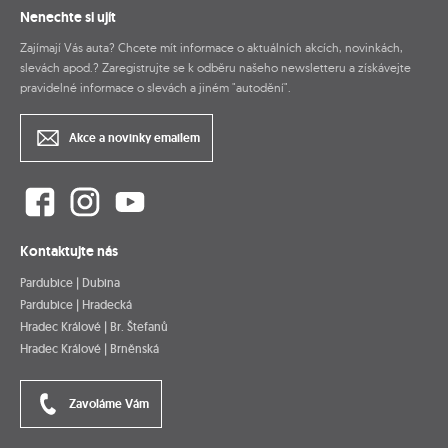
Nenechte si ujít
Zajímají Vás auta? Chcete mít informace o aktuálních akcích, novinkách,
slevách apod.? Zaregistrujte se k odběru našeho newsletteru a získávejte
pravidelné informace o slevách a jiném "autodění".
Akce a novinky emailem
Kontaktujte nás
Pardubice | Dubina
Pardubice | Hradecká
Hradec Králové | Br. Štefanů
Hradec Králové | Brněnská
Zavoláme Vám