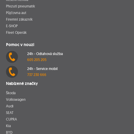
Přezutí pneumatik
Půjčovna aut
Firemní zákazník
E-SHOP
Fleet Operák
Pomoc v nouzi
24h - Odtahová služba
605 205 205
24h - Service mobil
737 230 666
Nabízené značky
Škoda
Volkswagen
Audi
SEAT
CUPRA
Kia
BYD