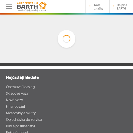
Naše
Skupina
značky
BARTH
…neobyčejný prodejce vozů!
Nejčastěji hledáte
Operativní leasing
Skladové vozy
Nové vozy
Financování
Motocykly a skútry
Objednávka do servisu
Díly a příslušenství
Řešení nehod