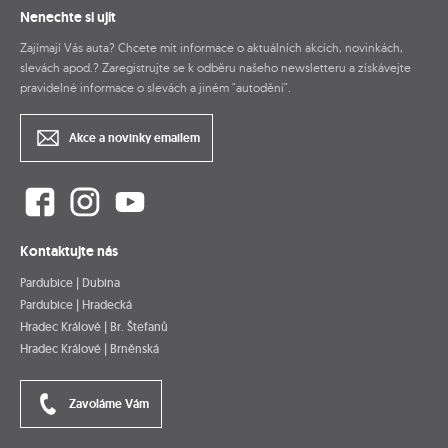
Nenechte si ujít
Zajímají Vás auta? Chcete mít informace o aktuálních akcích, novinkách,
slevách apod.? Zaregistrujte se k odběru našeho newsletteru a získávejte
pravidelné informace o slevách a jiném "autodění".
Akce a novinky emailem
Kontaktujte nás
Pardubice | Dubina
Pardubice | Hradecká
Hradec Králové | Br. Štefanů
Hradec Králové | Brněnská
Zavoláme Vám