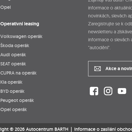
Opel
informace o aktuálníc
novinkách, slevách a
Operativní leasing
Zaregistrujte se k o
newsletteru a získáve
Volkswagen operák
informace o slevách 
Škoda operák
"autodění".
Audi operák
SEAT operák
Akce a novi
CUPRA na operák
Kia operák
BYD operák
Peugeot operák
Opel operák
ight © 2026 Autocentrum BARTH |
Informace o zasílání obcho