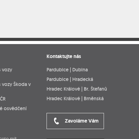
Kontaktujte nás
s vozy
Pardubice | Dubina
Pardubice | Hradecká
s vozy Škoda v
Hradec Králové | Br. Štefanů
Hradec Králové | Brněnská
 ČR
ké osvědčení
Zavoláme Vám
cete mít