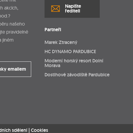
Napište
h akcích,
řediteli
pod.?
dběru našeho
Partneři
jte pravidelné
a jiném
Marek Ztracený
HC DYNAMO PARDUBICE
Moderní horský resort Dolní
Morava
nky emailem
Dostihové závodiště Pardubice
dních sdělení
|
Cookies