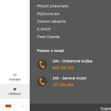
Přezutí pneumatik
Půjčovna aut
Firemní zákazník
E-SHOP
Fleet Operák
Pomoc v nouzi
24h - Odtahová služba
605 205 205
24h - Service mobil
Kontakty
737 230 666
Oblíbené
Copyr