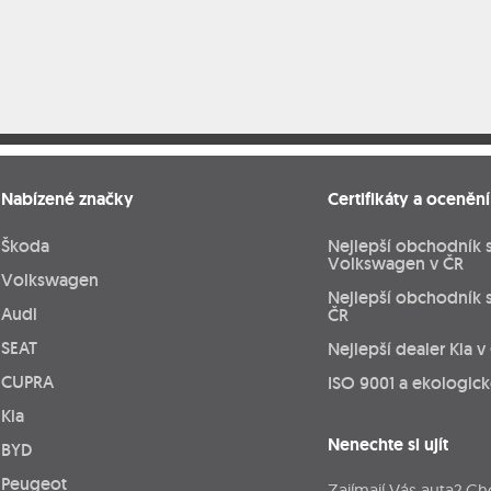
Nabízené značky
Certifikáty a ocenění
Škoda
Nejlepší obchodník 
Volkswagen v ČR
Volkswagen
Nejlepší obchodník 
Audi
ČR
SEAT
Nejlepší dealer Kia v
CUPRA
ISO 9001 a ekologic
Kia
Nenechte si ujít
BYD
Peugeot
Zajímají Vás auta? Ch