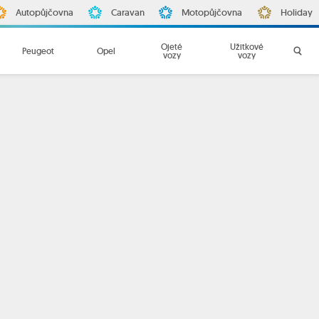
Autopůjčovna
Caravan
Motopůjčovna
Holiday
Ojeté
Užitkové
Peugeot
Opel
vozy
vozy