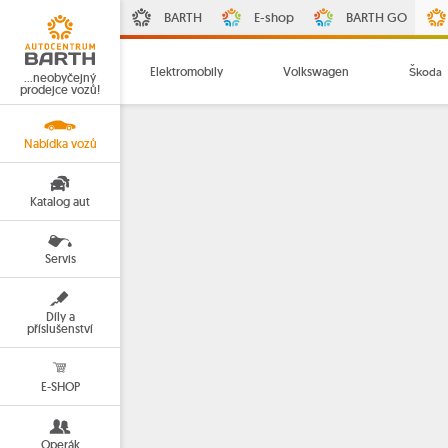
BARTH
E-shop
BARTH GO
Elektromobily
Volkswagen
Škoda
…neobyčejný
prodejce vozů!
Nabídka vozů
Katalog aut
Servis
Díly a
příslušenství
E-SHOP
Operák