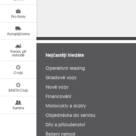
Pro firmy
Autopůjčovna
Pomoc při
Nejčastěji hledáte
nehodě
Operativní leasing
O nás
Skladové vozy
Nové vozy
BARTH Club
Financování
Motocykly a skútry
Kariéra
Objednávka do servisu
Díly a příslušenství
Řešení nehod