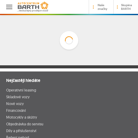
Naše
Skupina
značky
BARTH
…neobyčejný prodejce vozů!
Nejčastěji hledáte
Operativní leasing
Skladové vozy
Nové vozy
Financování
Motocykly a skútry
Objednávka do servisu
Díly a příslušenství
Řešení nehod