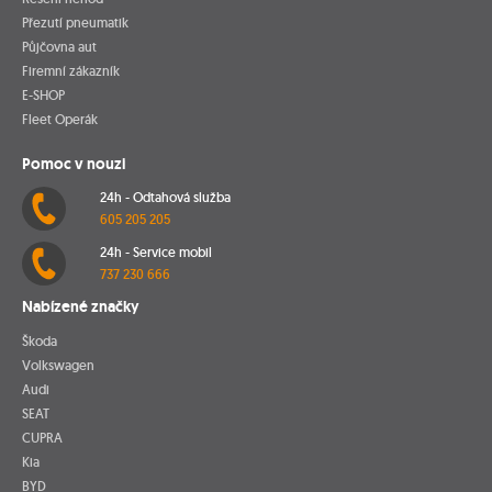
Přezutí pneumatik
Půjčovna aut
Firemní zákazník
E-SHOP
Fleet Operák
Pomoc v nouzi
24h - Odtahová služba
605 205 205
24h - Service mobil
737 230 666
Nabízené značky
Škoda
Volkswagen
Audi
SEAT
CUPRA
Kia
BYD