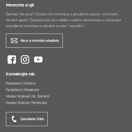
Nenechte si ujít
Zajímají Vás auta? Chcete mít informace o aktuálních akcích, novinkách,
slevách apod.? Zaregistrujte se k odběru našeho newsletteru a získávejte
pravidelné informace o slevách a jiném "autodění".
Akce a novinky emailem
Kontaktujte nás
Pardubice | Dubina
Pardubice | Hradecká
Hradec Králové | Br. Štefanů
Hradec Králové | Brněnská
Zavoláme Vám