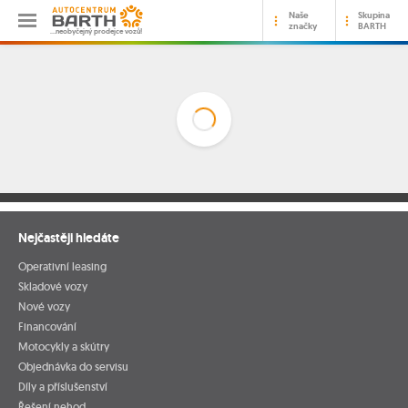
Naše
Skupina
značky
BARTH
…neobyčejný prodejce vozů!
Nejčastěji hledáte
Operativní leasing
Skladové vozy
Nové vozy
Financování
Motocykly a skútry
Objednávka do servisu
Díly a příslušenství
Řešení nehod