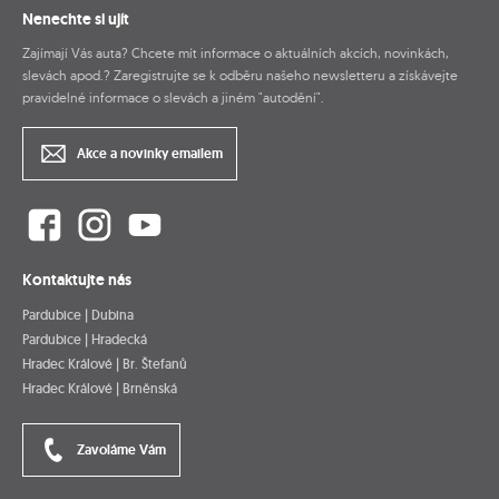
Nenechte si ujít
Zajímají Vás auta? Chcete mít informace o aktuálních akcích, novinkách,
slevách apod.? Zaregistrujte se k odběru našeho newsletteru a získávejte
pravidelné informace o slevách a jiném "autodění".
Akce a novinky emailem
Kontaktujte nás
Pardubice | Dubina
Pardubice | Hradecká
Hradec Králové | Br. Štefanů
Hradec Králové | Brněnská
Zavoláme Vám