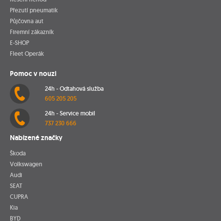
Přezutí pneumatik
Půjčovna aut
Firemní zákazník
E-SHOP
Fleet Operák
Pomoc v nouzi
24h - Odtahová služba
605 205 205
24h - Service mobil
737 230 666
Nabízené značky
Škoda
Volkswagen
Audi
SEAT
CUPRA
Kia
BYD