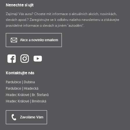
Nenechte si ujít
Zajímají Vás auta? Chcete mít informace o aktuálních akcích, novinkách,
slevách apod.? Zaregistrujte se k odběru našeho newsletteru a získávejte
pravidelné informace o slevách a jiném "autodění".
Akce a novinky emailem
Kontaktujte nás
Pardubice | Dubina
Pardubice | Hradecká
Hradec Králové | Br. Štefanů
Hradec Králové | Brněnská
Zavoláme Vám