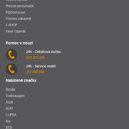
Přezutí pneumatik
Půjčovna aut
Firemní zákazník
E-SHOP
Fleet Operák
Pomoc v nouzi
24h - Odtahová služba
605 205 205
24h - Service mobil
737 230 666
Nabízené značky
Škoda
Volkswagen
Audi
SEAT
CUPRA
Kia
BYD