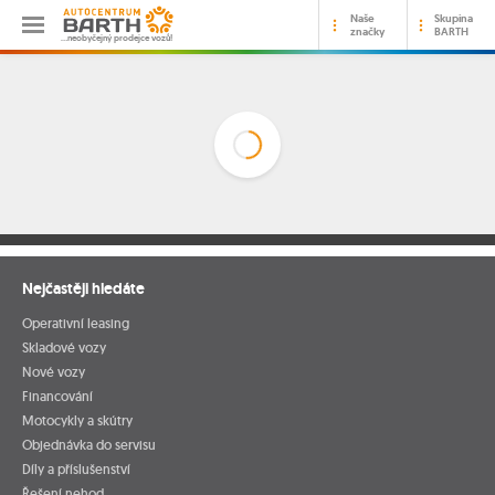
Naše
Skupina
značky
BARTH
…neobyčejný prodejce vozů!
Nejčastěji hledáte
Operativní leasing
Skladové vozy
Nové vozy
Financování
Motocykly a skútry
Objednávka do servisu
Díly a příslušenství
Řešení nehod