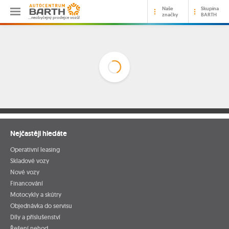
Naše
Skupina
značky
BARTH
…neobyčejný prodejce vozů!
Nejčastěji hledáte
Operativní leasing
Skladové vozy
Nové vozy
Financování
Motocykly a skútry
Objednávka do servisu
Díly a příslušenství
Řešení nehod