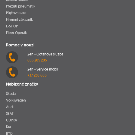
Přezutí pneumatik
Půjčovna aut
Firemní zákazník
E-SHOP
Fleet Operák
Pomoc v nouzi
24h - Odtahová služba
605 205 205
24h - Service mobil
737 230 666
Nabízené značky
Škoda
Volkswagen
Audi
SEAT
CUPRA
Kia
BYD