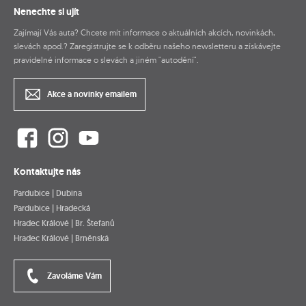
Nenechte si ujít
Zajímají Vás auta? Chcete mít informace o aktuálních akcích, novinkách,
slevách apod.? Zaregistrujte se k odběru našeho newsletteru a získávejte
pravidelné informace o slevách a jiném "autodění".
Akce a novinky emailem
Kontaktujte nás
Pardubice | Dubina
Pardubice | Hradecká
Hradec Králové | Br. Štefanů
Hradec Králové | Brněnská
Zavoláme Vám