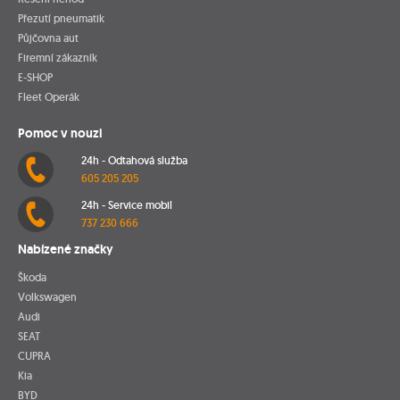
Přezutí pneumatik
Půjčovna aut
Firemní zákazník
E-SHOP
Fleet Operák
Pomoc v nouzi
24h - Odtahová služba
605 205 205
24h - Service mobil
737 230 666
Nabízené značky
Škoda
Volkswagen
Audi
SEAT
CUPRA
Kia
BYD