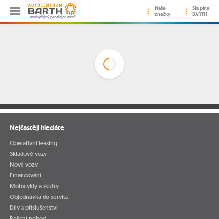
Naše
Skupina
značky
BARTH
…neobyčejný prodejce vozů!
Nejčastěji hledáte
Operativní leasing
Skladové vozy
Nové vozy
Financování
Motocykly a skútry
Objednávka do servisu
Díly a příslušenství
Řešení nehod