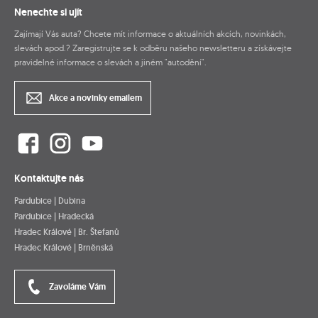
Nenechte si ujít
Zajímají Vás auta? Chcete mít informace o aktuálních akcích, novinkách,
slevách apod.? Zaregistrujte se k odběru našeho newsletteru a získávejte
pravidelné informace o slevách a jiném "autodění".
Akce a novinky emailem
Kontaktujte nás
Pardubice | Dubina
Pardubice | Hradecká
Hradec Králové | Br. Štefanů
Hradec Králové | Brněnská
Zavoláme Vám