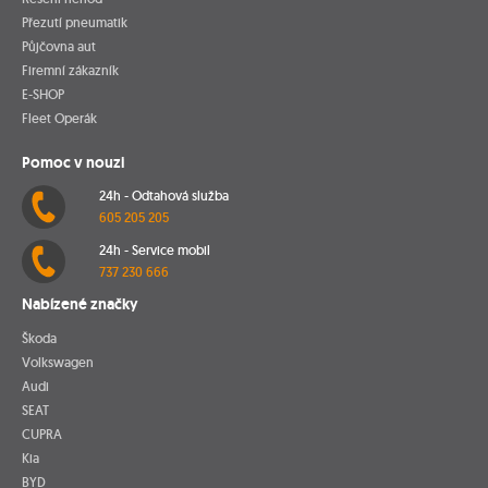
Přezutí pneumatik
Půjčovna aut
Firemní zákazník
E-SHOP
Fleet Operák
Pomoc v nouzi
24h - Odtahová služba
605 205 205
24h - Service mobil
737 230 666
Nabízené značky
Škoda
Volkswagen
Audi
SEAT
CUPRA
Kia
BYD