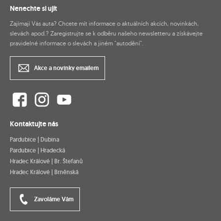
Nenechte si ujít
Zajímají Vás auta? Chcete mít informace o aktuálních akcích, novinkách,
slevách apod.? Zaregistrujte se k odběru našeho newsletteru a získávejte
pravidelné informace o slevách a jiném "autodění".
Akce a novinky emailem
Kontaktujte nás
Pardubice | Dubina
Pardubice | Hradecká
Hradec Králové | Br. Štefanů
Hradec Králové | Brněnská
Zavoláme Vám