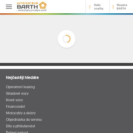
Naše
Skupina
značky
BARTH
…neobyčejný prodejce vozů!
Nejčastěji hledáte
Operativní leasing
Skladové vozy
Nové vozy
Financování
Motocykly a skútry
Objednávka do servisu
Díly a příslušenství
Řešení nehod