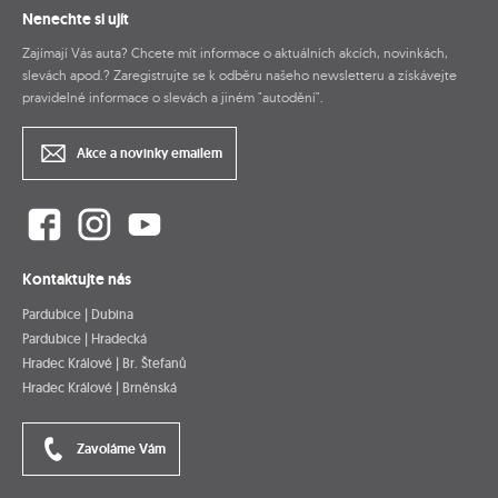
Nenechte si ujít
Zajímají Vás auta? Chcete mít informace o aktuálních akcích, novinkách,
slevách apod.? Zaregistrujte se k odběru našeho newsletteru a získávejte
pravidelné informace o slevách a jiném "autodění".
Akce a novinky emailem
Kontaktujte nás
Pardubice | Dubina
Pardubice | Hradecká
Hradec Králové | Br. Štefanů
Hradec Králové | Brněnská
Zavoláme Vám