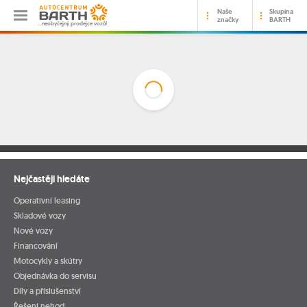
Naše
Skupina
značky
BARTH
…neobyčejný prodejce vozů!
Nejčastěji hledáte
Operativní leasing
Skladové vozy
Nové vozy
Financování
Motocykly a skútry
Objednávka do servisu
Díly a příslušenství
Řešení nehod