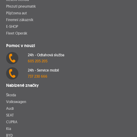
Přezutí pneumatik
Půjčovna aut
Firemní zákazník
E-SHOP
Fleet Operák
Pomoc v nouzi
24h - Odtahová služba
605 205 205
24h - Service mobil
737 230 666
Nabízené značky
Škoda
Volkswagen
Audi
SEAT
CUPRA
Kia
BYD