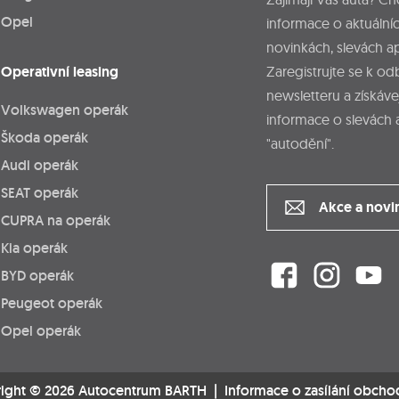
Opel
informace o aktuálníc
novinkách, slevách a
Operativní leasing
Zaregistrujte se k o
newsletteru a získáve
Volkswagen operák
informace o slevách 
Škoda operák
"autodění".
Audi operák
SEAT operák
Akce a novi
CUPRA na operák
Kia operák
BYD operák
Peugeot operák
Opel operák
ight © 2026 Autocentrum BARTH |
Informace o zasílání obcho