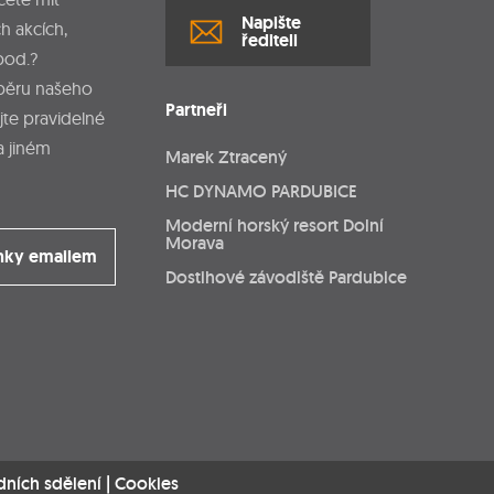
Napište
h akcích,
řediteli
pod.?
dběru našeho
Partneři
jte pravidelné
a jiném
Marek Ztracený
HC DYNAMO PARDUBICE
Moderní horský resort Dolní
Morava
nky emailem
Dostihové závodiště Pardubice
dních sdělení
|
Cookies