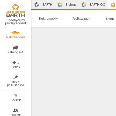
BARTH
E-shop
BARTH GO
Elektromobily
Volkswagen
Škoda
…neobyčejný
prodejce vozů!
Nabídka vozů
Katalog aut
Servis
Díly a
příslušenství
E-SHOP
Operák