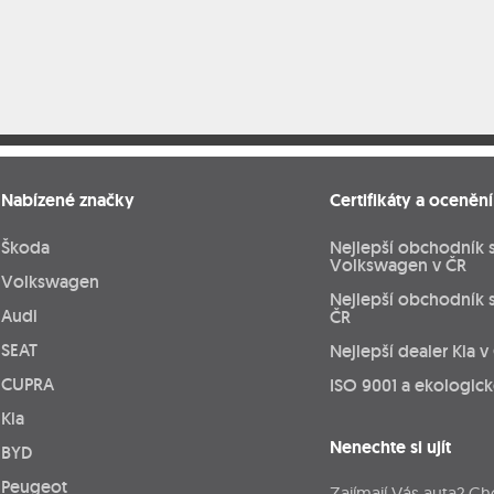
Nabízené značky
Certifikáty a ocenění
Škoda
Nejlepší obchodník 
Volkswagen v ČR
Volkswagen
Nejlepší obchodník 
Audi
ČR
SEAT
Nejlepší dealer Kia v
CUPRA
ISO 9001 a ekologic
Kia
Nenechte si ujít
BYD
Peugeot
Zajímají Vás auta? Ch