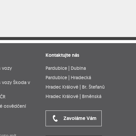
Kontaktujte nás
s vozy
Pardubice | Dubina
Pardubice | Hradecká
s vozy Škoda v
Hradec Králové | Br. Štefanů
Hradec Králové | Brněnská
 ČR
ké osvědčení
Zavoláme Vám
cete mít