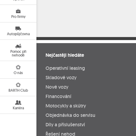
Pro firmy
Autopůjčovna
Pomoc při
Nejčastěji hledáte
nehodě
Operativní leasing
O nás
Skladové vozy
Nové vozy
BARTH Club
Financování
Motocykly a skútry
Kariéra
Objednávka do servisu
Díly a příslušenství
Řešení nehod