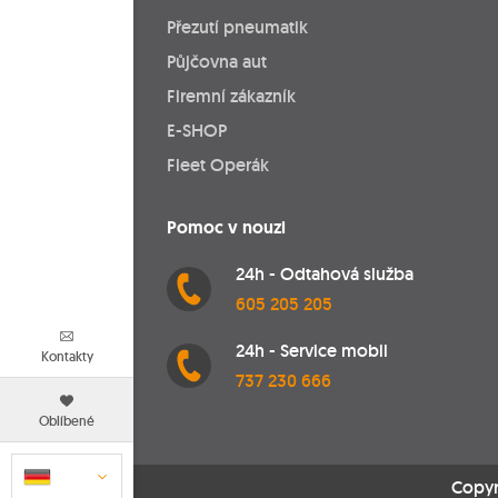
Přezutí pneumatik
Půjčovna aut
Firemní zákazník
E-SHOP
Fleet Operák
Pomoc v nouzi
24h - Odtahová služba
605 205 205
24h - Service mobil
Kontakty
737 230 666
Oblíbené
Copyr