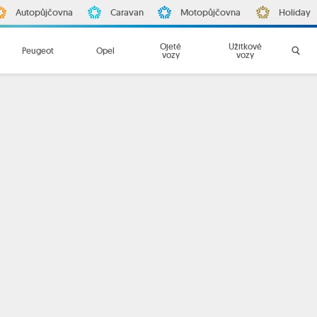
Autopůjčovna
Caravan
Motopůjčovna
Holiday
Ojeté
Užitkové
Peugeot
Opel
vozy
vozy