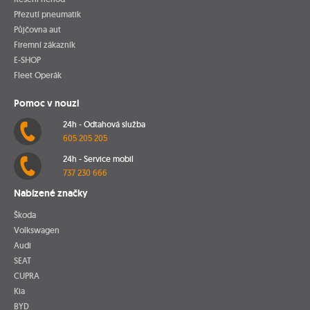
Přezutí pneumatik
Půjčovna aut
Firemní zákazník
E-SHOP
Fleet Operák
Pomoc v nouzi
24h - Odtahová služba
605 205 205
24h - Service mobil
737 230 666
Nabízené značky
Škoda
Volkswagen
Audi
SEAT
CUPRA
Kia
BYD