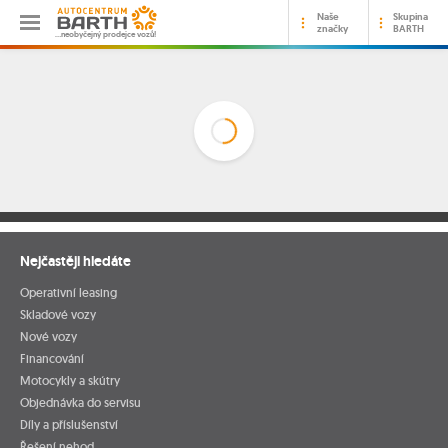
Naše
Skupina
značky
BARTH
…neobyčejný prodejce vozů!
Nejčastěji hledáte
Operativní leasing
Skladové vozy
Nové vozy
Financování
Motocykly a skútry
Objednávka do servisu
Díly a příslušenství
Řešení nehod