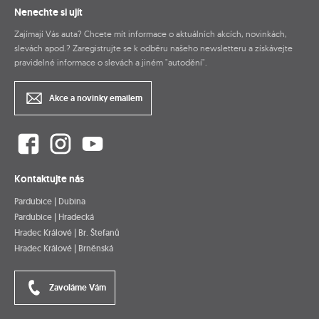
Nenechte si ujít
Zajímají Vás auta? Chcete mít informace o aktuálních akcích, novinkách,
slevách apod.? Zaregistrujte se k odběru našeho newsletteru a získávejte
pravidelné informace o slevách a jiném "autodění".
Akce a novinky emailem
Kontaktujte nás
Pardubice | Dubina
Pardubice | Hradecká
Hradec Králové | Br. Štefanů
Hradec Králové | Brněnská
Zavoláme Vám