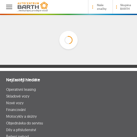
Naše
Skupina
značky
BARTH
…neobyčejný prodejce vozů!
Nejčastěji hledáte
Operativní leasing
Skladové vozy
Nové vozy
Financování
Motocykly a skútry
Objednávka do servisu
Díly a příslušenství
Řešení nehod