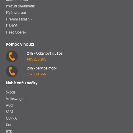
Přezutí pneumatik
Půjčovna aut
Firemní zákazník
E-SHOP
Fleet Operák
Pomoc v nouzi
24h - Odtahová služba
605 205 205
24h - Service mobil
737 230 666
Nabízené značky
Škoda
Volkswagen
Audi
SEAT
CUPRA
Kia
BYD