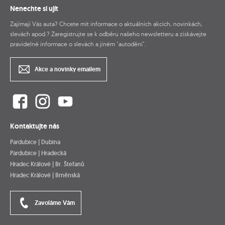
Nenechte si ujít
Zajímají Vás auta? Chcete mít informace o aktuálních akcích, novinkách,
slevách apod.? Zaregistrujte se k odběru našeho newsletteru a získávejte
pravidelné informace o slevách a jiném "autodění".
Akce a novinky emailem
Kontaktujte nás
Pardubice | Dubina
Pardubice | Hradecká
Hradec Králové | Br. Štefanů
Hradec Králové | Brněnská
Zavoláme Vám