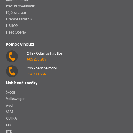
Přezutí pneumatik
Půjčovna aut
Firemní zákazník
E-SHOP
Fleet Operák
Pomoc v nouzi
24h - Odtahová služba
605 205 205
24h - Service mobil
737 230 666
Nabízené značky
Škoda
Volkswagen
Audi
SEAT
CUPRA
Kia
BYD