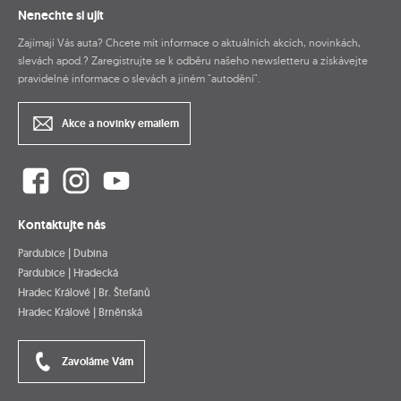
Nenechte si ujít
Zajímají Vás auta? Chcete mít informace o aktuálních akcích, novinkách,
slevách apod.? Zaregistrujte se k odběru našeho newsletteru a získávejte
pravidelné informace o slevách a jiném "autodění".
Akce a novinky emailem
Kontaktujte nás
Pardubice | Dubina
Pardubice | Hradecká
Hradec Králové | Br. Štefanů
Hradec Králové | Brněnská
Zavoláme Vám