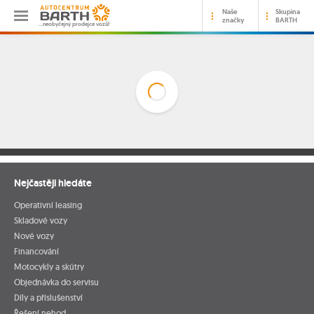
Naše
Skupina
značky
BARTH
…neobyčejný prodejce vozů!
Nejčastěji hledáte
Operativní leasing
Skladové vozy
Nové vozy
Financování
Motocykly a skútry
Objednávka do servisu
Díly a příslušenství
Řešení nehod